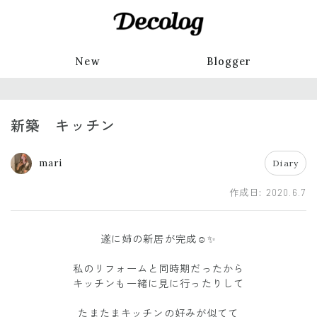
New
Blogger
新築 キッチン
mari
Diary
作成日:
2020.6.7
遂に姉の新居が完成☺️✨
私のリフォームと同時期だったから
キッチンも一緒に見に行ったりして
たまたまキッチンの好みが似てて