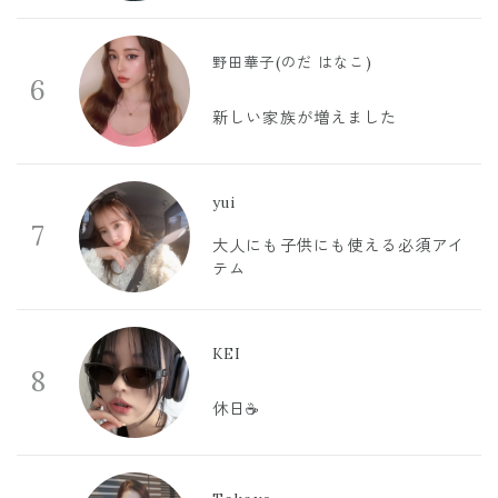
野田華子(のだ はなこ)
6
新しい家族が増えました
yui
7
大人にも子供にも使える必須アイ
テム
KEI
8
休日☕️