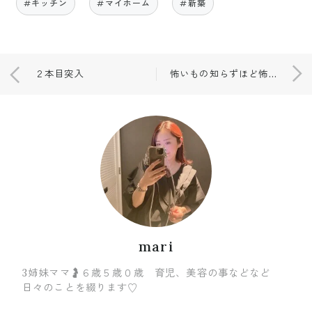
#キッチン
#マイホーム
#新築
２本目突入
怖いもの知らずほど怖いものはない
mari
3姉妹ママ🤰６歳５歳０歳 育児、美容の事などなど
日々のことを綴ります♡