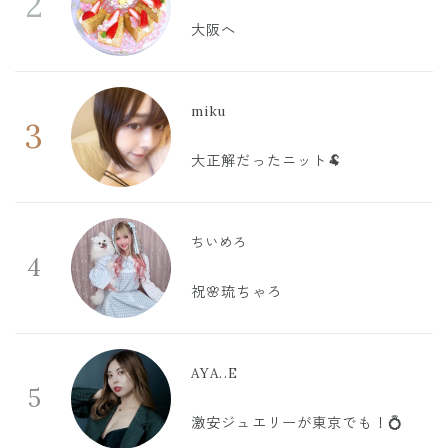
2
大阪へ
miku
3
大正解だったニット🐏
ちいめろ
4
祝🌸琉ちゃろ
AYA..E
5
激安ジュエリーが東京でも！💍