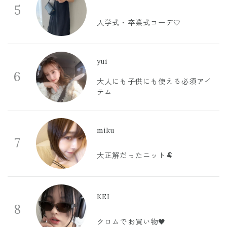
5
入学式・卒業式コーデ🤍
yui
6
大人にも子供にも使える必須アイ
テム
miku
7
大正解だったニット🐏
KEI
8
クロムでお買い物🖤