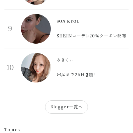
𝐒𝐎𝐍 𝐊𝐘𝐎𝐔
9
SHEINコーデ✨20%クーポン配布
みきてぃ
10
出産まで25日🤰🏻‼️
Blogger一覧へ
Topics