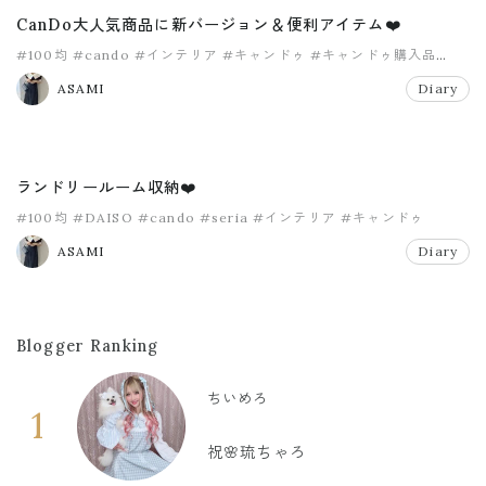
CanDo大人気商品に新バージョン＆便利アイテム❤️
#100均
#cando
#インテリア
#キャンドゥ
#キャンドゥ購入品
#プチプラ
ASAMI
Diary
ランドリールーム収納❤️
#100均
#DAISO
#cando
#seria
#インテリア
#キャンドゥ
ASAMI
Diary
Blogger Ranking
ちいめろ
1
祝🌸琉ちゃろ