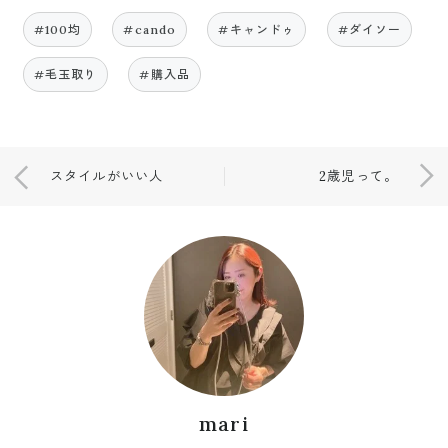
#100均
#cando
#キャンドゥ
#ダイソー
#毛玉取り
#購入品
スタイルがいい人
2歳児って。
mari