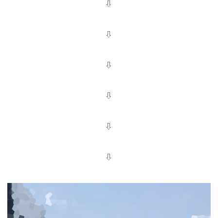
⇩
⇩
⇩
⇩
⇩
⇩