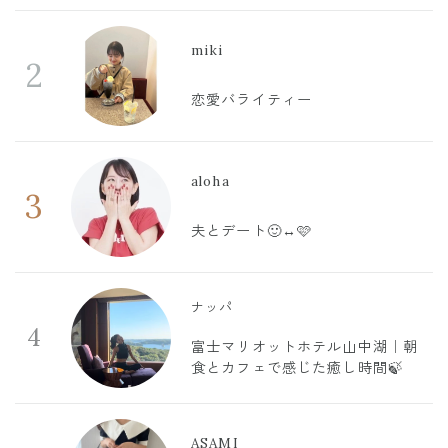
miki
2
恋愛バライティー
aloha
3
夫とデート🙂‍↔️🩷
ナッパ
4
富士マリオットホテル山中湖｜朝
食とカフェで感じた癒し時間🍃
ASAMI