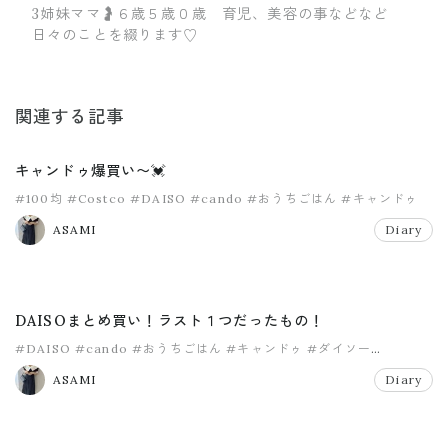
3姉妹ママ🤰６歳５歳０歳 育児、美容の事などなど
日々のことを綴ります♡
関連する記事
キャンドゥ爆買い〜💓
#100均
#Costco
#DAISO
#cando
#おうちごはん
#キャンドゥ
ASAMI
Diary
DAISOまとめ買い！ラスト１つだったもの！
#DAISO
#cando
#おうちごはん
#キャンドゥ
#ダイソー
#ダイソー購入品
ASAMI
Diary