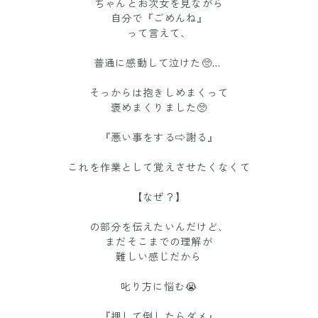
ちゃんとお次女を見ながら
自分で『ごめんね』
って言えて、
普通に感動して泣けた🥺…
そっからは抱きしめまくって
褒めまくりました🥺
『悪い事をする⇨謝る』
これを作業として覚えさせたくなくて
【なぜ？】
の部分を伝えたいんだけど、
まだそこまでの理解が
難しい感じだから
叱り方に悩む😭
『押して倒したらダメ』