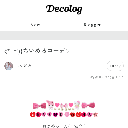
New
Blogger
ξ*‘ ｰ‘){ちいめろコーデ✨
ちいめろ
Diary
作成日:
2020.6.19
おはめろーん( ^ω^ )