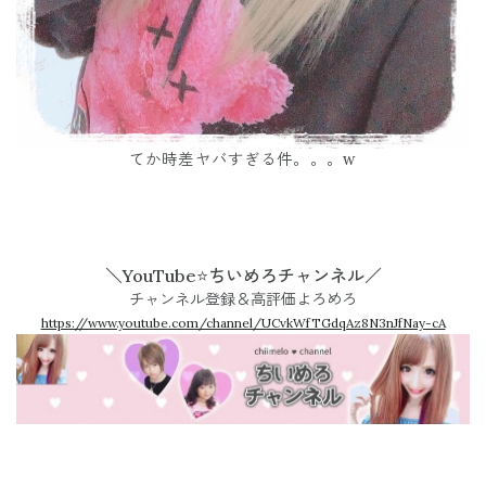
てか時差ヤバすぎる件。。。w
＼YouTube⭐ちいめろチャンネル／
チャンネル登録＆高評価よろめろ
https://www.youtube.com/channel/UCvkWfTGdqAz8N3nJfNay-cA