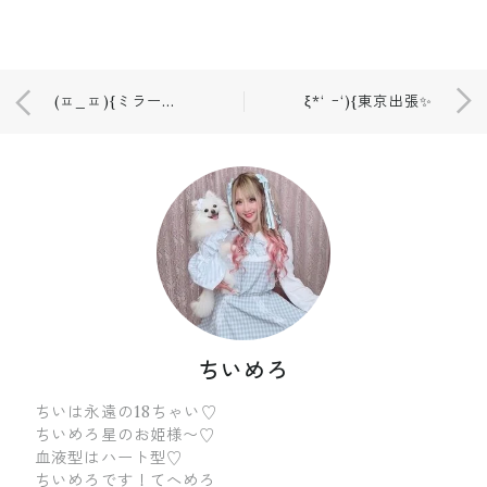
(ㅍ_ㅍ){ミラーネイル❤💅🏼
ξ*‘ ｰ‘){東京出張✨
ちいめろ
ちいは永遠の18ちゃい♡
ちいめろ星のお姫様〜♡
血液型はハート型♡
ちいめろです！てへめろ