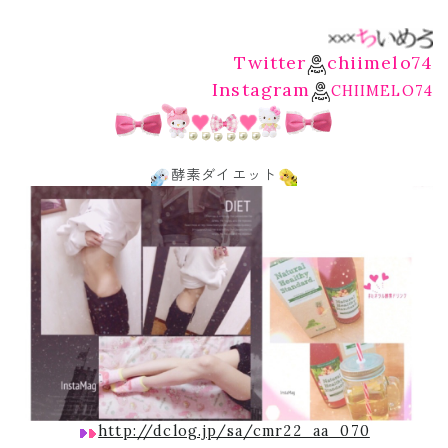
Twitter
chiimelo74
Instagram
CHIIMELO74
酵素ダイエット
http://dclog.jp/sa/cmr22_aa_070