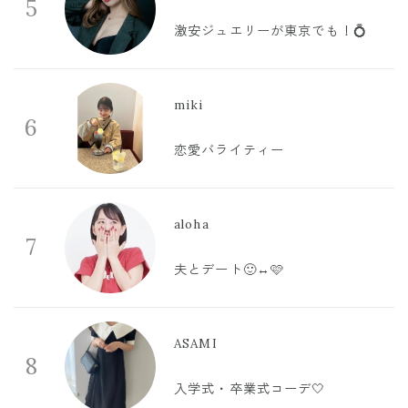
5
激安ジュエリーが東京でも！💍
miki
6
恋愛バライティー
aloha
7
夫とデート🙂‍↔️🩷
ASAMI
8
入学式・卒業式コーデ🤍