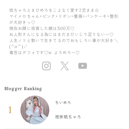
琉ちゃろとまひめろをこよなく愛す2児まま☆
マイメロちゃん×ピンク×リボン×薔薇×パンケーキ×整形
が大好きっ♡
現在お顔に投資した額は500万♡
お人形さんになる為にはまだまだいじり足りない〜♡
人生ノリと勢いで生きてるのでおもしろい事が大好き＼
(^o^)／
毒舌はデフォです♡w よろめろ〜♡
https://www.ins
https://twit
https://
Blogger Ranking
ちいめろ
1
祝🌸琉ちゃろ