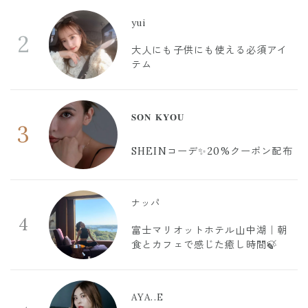
yui
2
大人にも子供にも使える必須アイ
テム
𝐒𝐎𝐍 𝐊𝐘𝐎𝐔
3
SHEINコーデ✨20%クーポン配布
ナッパ
4
富士マリオットホテル山中湖｜朝
食とカフェで感じた癒し時間🍃
AYA..E