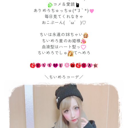
コメ＆愛読
ありめろちゅっちゅ(*´3｀*)
毎日見てくれなきゃ
おこぷーん( `ω´ )♡
ちいは永遠の18ちゃい
ちいめろ星のお姫様
血液型はハート型っ
ちいめろでしゅ
てへめろ
＼ちいめろコーデ／