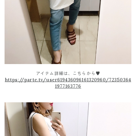
アイテム詳細は、こちらから♥︎
https://parte.tv/user619436096161320960/72350364
1977163776