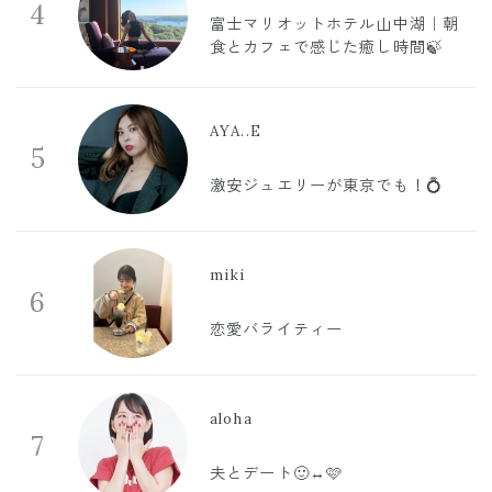
4
富士マリオットホテル山中湖｜朝
食とカフェで感じた癒し時間🍃
AYA..E
5
激安ジュエリーが東京でも！💍
miki
6
恋愛バライティー
aloha
7
夫とデート🙂‍↔️🩷