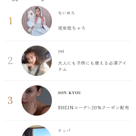
ちいめろ
1
祝🌸琉ちゃろ
yui
2
大人にも子供にも使える必須アイ
テム
𝐒𝐎𝐍 𝐊𝐘𝐎𝐔
3
SHEINコーデ✨20%クーポン配布
ナッパ