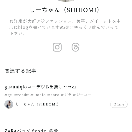
しーちゃん（SHIHOMI）
お洋服が大好き🤍ファッション、美容、ダイエットを中
心にblogを書いています✍️是非ゆっくり読んでいって
下さい。
https://insta
https://ww
関連する記事
gu×uniqloコーデ♡お出掛け〜🍴🌮
#gu
#reedit
#uniqlo
#zara
#ザラ
#ジーユー
しーちゃん（SHIHOMI）
Diary
ZARAバッグでcode..😆🤎