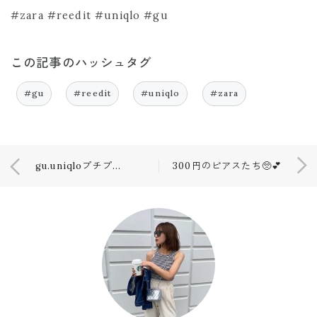
#zara #reedit #uniqlo #gu
この記事のハッシュタグ
#gu
#reedit
#uniqlo
#zara
gu.uniqloプチプラコーデ♥︎ランチ🍴
300円のピアスたち🥺💕