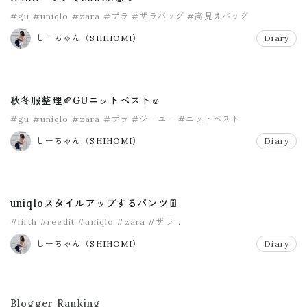
#gu
#uniqlo
#zara
#ザラ
#ザラバッグ
#高見えバッグ
しーちゃん（SHIHOMI）
Diary
秋冬服整理🍂GUニットベスト☺️
#gu
#uniqlo
#zara
#ザラ
#ジーユー
#ニットベスト
しーちゃん（SHIHOMI）
Diary
uniqloスタイルアップするパンツ👖
#fifth
#reedit
#uniqlo
#zara
#ザラ
#スリムストレートハイライズジーンズ
しーちゃん（SHIHOMI）
Diary
Blogger Ranking