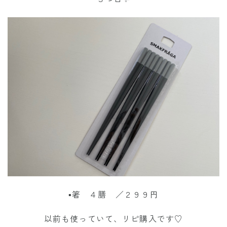
▪︎箸 ４膳 ／２９９円
以前も使っていて、リピ購入です♡