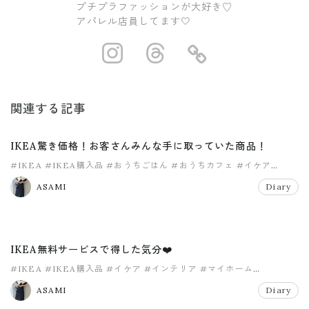
プチプラファッションが大好き♡
アパレル店員してます🤍
https://www.ins
https://www.
https://
関連する記事
IKEA驚き価格！お客さんみんな手に取っていた商品！
#IKEA
#IKEA購入品
#おうちごはん
#おうちカフェ
#イケア
#インテリア
ASAMI
Diary
IKEA無料サービスで得した気分❤️
#IKEA
#IKEA購入品
#イケア
#インテリア
#マイホーム
#モノトーン
ASAMI
Diary