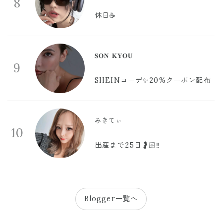
8
休日☕️
𝐒𝐎𝐍 𝐊𝐘𝐎𝐔
9
SHEINコーデ✨20%クーポン配布
みきてぃ
10
出産まで25日🤰🏻‼️
Blogger一覧へ