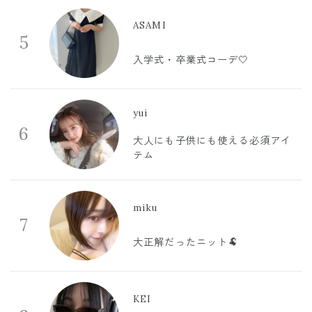
ASAMI
5
入学式・卒業式コーデ🤍
yui
6
大人にも子供にも使える必須アイ
テム
miku
7
大正解だったニット🐏
KEI