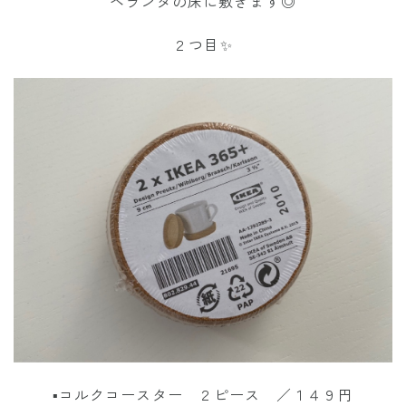
ベランダの床に敷きます◎
２つ目✨
▪︎コルクコースター ２ピース ／１４９円