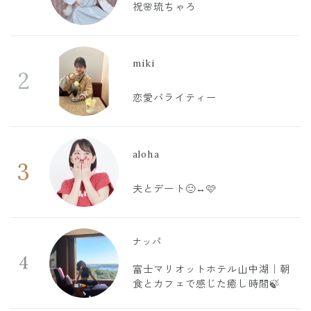
祝🌸琉ちゃろ
miki
2
恋愛バライティー
aloha
3
夫とデート🙂‍↔️🩷
ナッパ
4
富士マリオットホテル山中湖｜朝
食とカフェで感じた癒し時間🍃