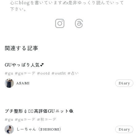
心にblogを書いています✍️是非ゆっくり読んでいって
下さい。
https://insta
https://ww
関連する記事
GUやっぱり人気💕
#gu
#guコーデ
#ootd
#outfit
#占い
ASAMI
Diary
プチ整形💉💆‍♀️高評価GUニット🧶
#gu
#guコーデ
#秋コーデ
しーちゃん（SHIHOMI）
Diary