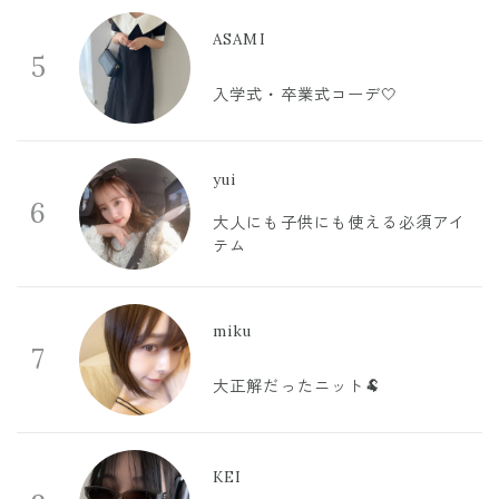
ASAMI
5
入学式・卒業式コーデ🤍
yui
6
大人にも子供にも使える必須アイ
テム
miku
7
大正解だったニット🐏
KEI