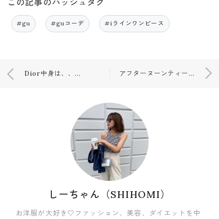
この記事のハッシュタグ
#gu
#guコーデ
#iラインワンピース
Dior中身は、、☺️💕
アフターヌーンティーでお祝い🥂💕
しーちゃん（SHIHOMI）
お洋服が大好き🤍ファッション、美容、ダイエットを中