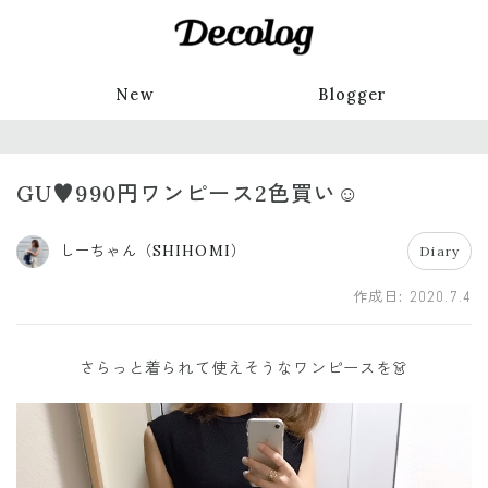
New
Blogger
GU♥︎990円ワンピース2色買い☺️
しーちゃん（SHIHOMI）
Diary
作成日:
2020.7.4
さらっと着られて使えそうなワンピースを👗