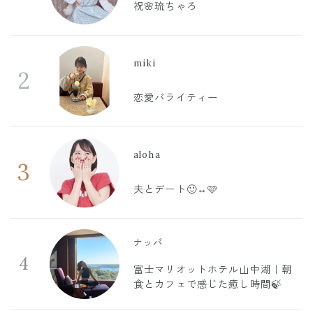
祝🌸琉ちゃろ
miki
2
恋愛バライティー
aloha
3
夫とデート🙂‍↔️🩷
ナッパ
4
富士マリオットホテル山中湖｜朝
食とカフェで感じた癒し時間🍃