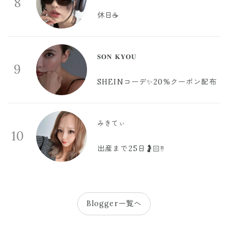
8
休日☕️
𝐒𝐎𝐍 𝐊𝐘𝐎𝐔
9
SHEINコーデ✨20%クーポン配布
みきてぃ
10
出産まで25日🤰🏻‼️
Blogger一覧へ