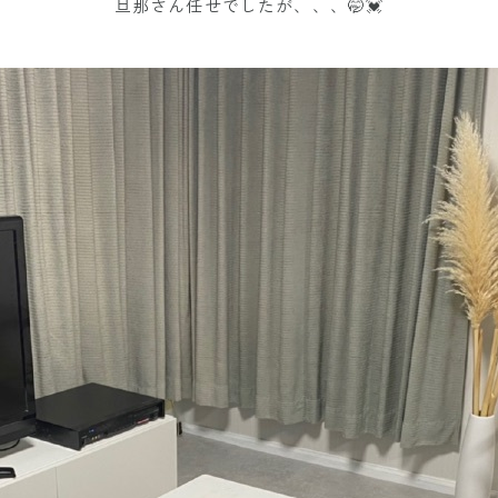
旦那さん任せでしたが、、、🤭💓