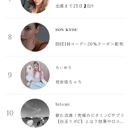
出産まで25日🤰🏻‼️
𝐒𝐎𝐍 𝐊𝐘𝐎𝐔
8
SHEINコーデ✨20%クーポン配布
ちいめろ
9
祝🌸琉ちゃろ
hitomi
10
飲む点滴！究極のビタミンCサプリ
【白玉リポC】とは？効果や口コミ
まとめ