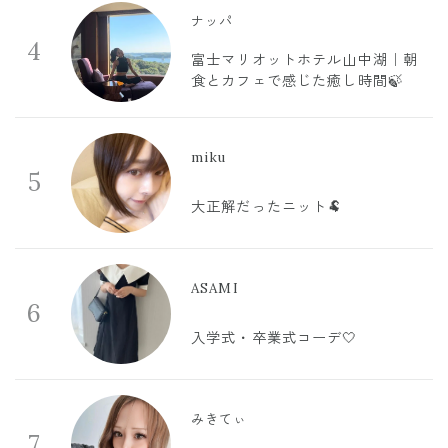
ナッパ
4
富士マリオットホテル山中湖｜朝
食とカフェで感じた癒し時間🍃
miku
5
大正解だったニット🐏
ASAMI
6
入学式・卒業式コーデ🤍
みきてぃ
7