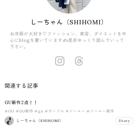
しーちゃん（SHIHOMI）
お洋服が大好き🤍ファッション、美容、ダイエットを中
心にblogを書いています✍️是非ゆっくり読んでいって
下さい。
https://insta
https://ww
関連する記事
GU新作2点！！
#GU
#GU新作
#gu
#ガードル
#ジーユー
#ジーユー新作
しーちゃん（SHIHOMI）
Diary