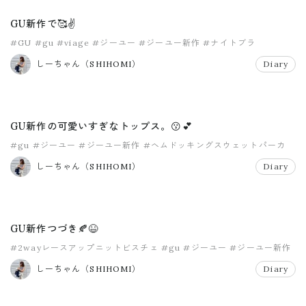
GU新作で🥰✌️
#GU
#gu
#viage
#ジーユー
#ジーユー新作
#ナイトブラ
しーちゃん（SHIHOMI）
Diary
GU新作の可愛いすぎなトップス。😗💕
#gu
#ジーユー
#ジーユー新作
#ヘムドッキングスウェットパーカ
しーちゃん（SHIHOMI）
Diary
GU新作つづき🍂😆
#2wayレースアップニットビスチェ
#gu
#ジーユー
#ジーユー新作
#ジーユー秋服
#バンドカラーロングシャツ
しーちゃん（SHIHOMI）
Diary