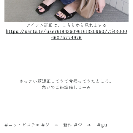
アイテム詳細は、こちらから見れます☺️
https://parte.tv/user619436096161320960/7543000
66075774976
さっき小顔矯正してきて今帰ってきたところ。
急いでご飯準備しよー🍚
#ニットビスチェ #ジーユー新作 #ジーユー #gu