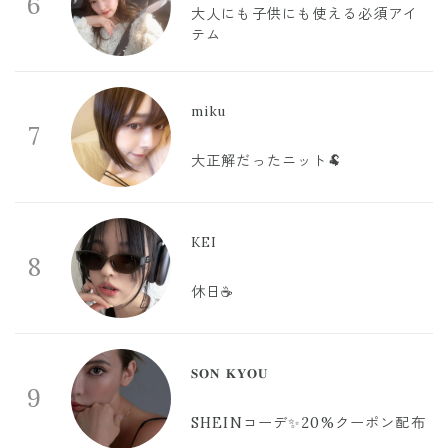
6
大人にも子供にも使える必須アイ
テム
miku
7
大正解だったニット🐏
KEI
8
休日☕️
𝐒𝐎𝐍 𝐊𝐘𝐎𝐔
9
SHEINコーデ✨20%クーポン配布