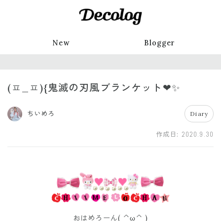
New
Blogger
(ㅍ_ㅍ){鬼滅の刃風ブランケット❤✨
ちいめろ
Diary
作成日:
2020.9.30
おはめろーん( ^ω^ )