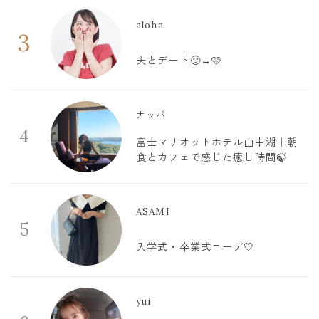
aloha
3
夫とデート🙂‍↔️🩷
ナッパ
4
富士マリオットホテル山中湖｜朝
食とカフェで感じた癒し時間🍃
ASAMI
5
入学式・卒業式コーデ🤍
yui