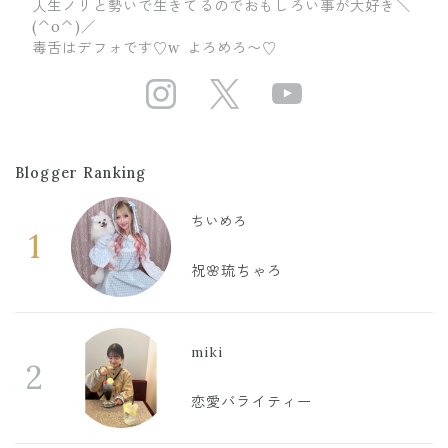
人生ノリと勢いで生きてるのでおもしろい事が大好き＼
(^o^)／
毒舌はデフォです♡w よろめろ〜♡
https://www.ins
https://twit
https://
Blogger Ranking
ちいめろ
1
祝🌸琉ちゃろ
miki
2
恋愛バライティー