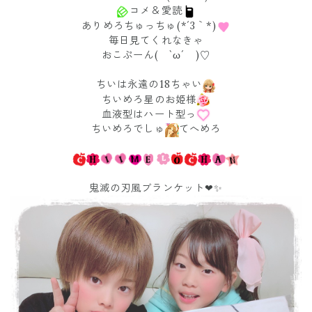
コメ＆愛読
ありめろちゅっちゅ(*´3｀*)
毎日見てくれなきゃ
おこぷーん( `ω´ )♡
ちいは永遠の18ちゃい
ちいめろ星のお姫様
血液型はハート型っ
ちいめろでしゅ
てへめろ
鬼滅の刃風ブランケット❤✨