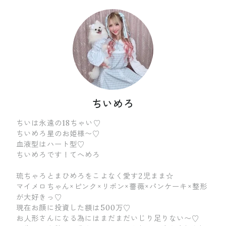
ちいめろ
ちいは永遠の18ちゃい♡
ちいめろ星のお姫様〜♡
血液型はハート型♡
ちいめろです！てへめろ
琉ちゃろとまひめろをこよなく愛す2児まま☆
マイメロちゃん×ピンク×リボン×薔薇×パンケーキ×整形
が大好きっ♡
現在お顔に投資した額は500万♡
お人形さんになる為にはまだまだいじり足りない〜♡