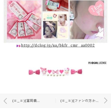
http://dclog.jp/sa/bkfr_cmr_aa0002
(ㅍ_ㅍ){冨岡義勇コスプレ衣装✨
(ㅍ_ㅍ){ファンの方から…❤