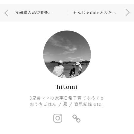
食器購入品🤍@楽天
もんじゃdateとわたしの性格
hitomi
3兄弟ママの家事日常子育てぶろぐ☺︎
おうちごはん / 服 / 育児記録 etc..
https://www.i
https://ro