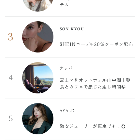
テム
𝐒𝐎𝐍 𝐊𝐘𝐎𝐔
3
SHEINコーデ✨20%クーポン配布
ナッパ
4
富士マリオットホテル山中湖｜朝
食とカフェで感じた癒し時間🍃
AYA..E
5
激安ジュエリーが東京でも！💍