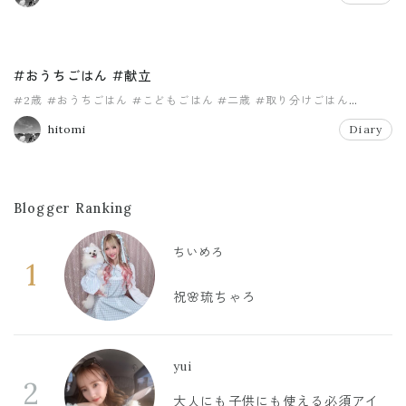
#おうちごはん #献立
#2歳
#おうちごはん
#こどもごはん
#二歳
#取り分けごはん
#幼児食
hitomi
Diary
Blogger Ranking
ちいめろ
1
祝🌸琉ちゃろ
yui
2
大人にも子供にも使える必須アイ