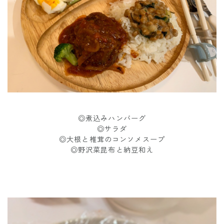
◎煮込みハンバーグ
◎サラダ
◎大根と椎茸のコンソメスープ
◎野沢菜昆布と納豆和え