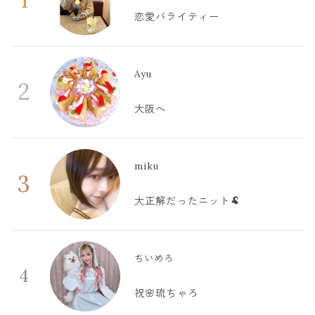
恋愛バライティー
Ayu
2
大阪へ
miku
3
大正解だったニット🐏
ちいめろ
4
祝🌸琉ちゃろ