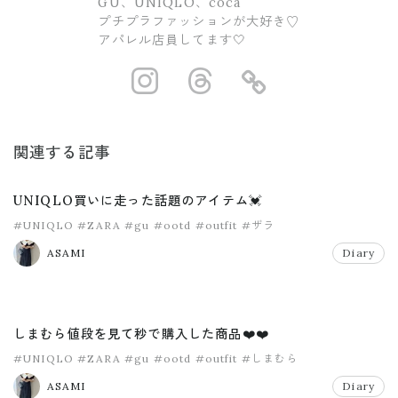
GU、UNIQLO、coca
プチプラファッションが大好き♡
アパレル店員してます🤍
https://www.ins
https://www.
https://
関連する記事
UNIQLO買いに走った話題のアイテム💓
#UNIQLO
#ZARA
#gu
#ootd
#outfit
#ザラ
ASAMI
Diary
しまむら値段を見て秒で購入した商品❤️❤️
#UNIQLO
#ZARA
#gu
#ootd
#outfit
#しまむら
ASAMI
Diary