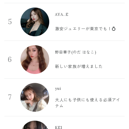
AYA..E
5
激安ジュエリーが東京でも！💍
野田華子(のだ はなこ)
6
新しい家族が増えました
yui
7
大人にも子供にも使える必須アイ
テム
KEI