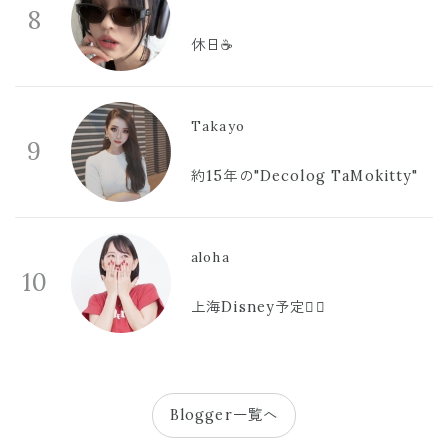
8
休日☕️
Takayo
9
約15年の"Decolog TaMokitty"
aloha
10
上海Disney予定🫪🩷
Blogger一覧へ