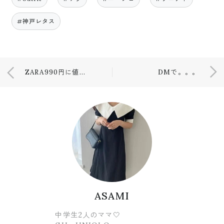
#神戸レタス
ZARA990円に値下げ🥺💕
DMで。。。
ASAMI
中学生2人のママ🤍