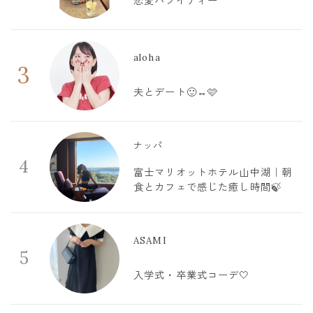
恋愛バライティー
aloha
3
夫とデート🙂‍↔️🩷
ナッパ
4
富士マリオットホテル山中湖｜朝
食とカフェで感じた癒し時間🍃
ASAMI
5
入学式・卒業式コーデ🤍