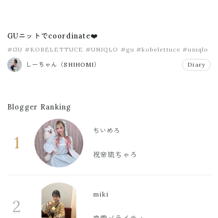
GUニットでcoordinate❤️
#GU
#KOBELETTUCE
#UNIQLO
#gu
#kobelettuce
#uniqlo
しーちゃん（SHIHOMI）
Diary
Blogger Ranking
ちいめろ
1
祝🌸琉ちゃろ
miki
2