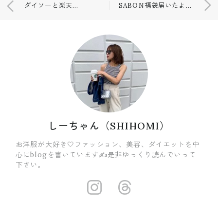
ダイソーと楽天でお買い物👌✨✨
SABON福袋届いたよ🧼💙
しーちゃん（SHIHOMI）
お洋服が大好き🤍ファッション、美容、ダイエットを中
心にblogを書いています✍️是非ゆっくり読んでいって
下さい。
https://insta
https://ww