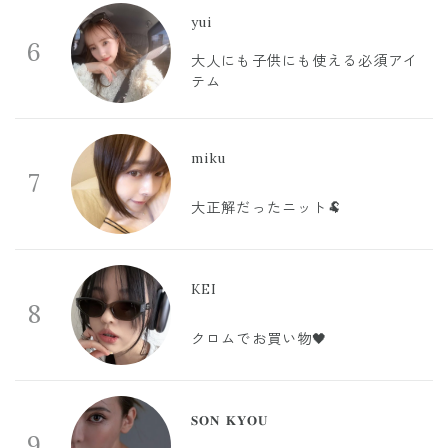
yui
6
大人にも子供にも使える必須アイ
テム
miku
7
大正解だったニット🐏
KEI
8
クロムでお買い物🖤
𝐒𝐎𝐍 𝐊𝐘𝐎𝐔
9