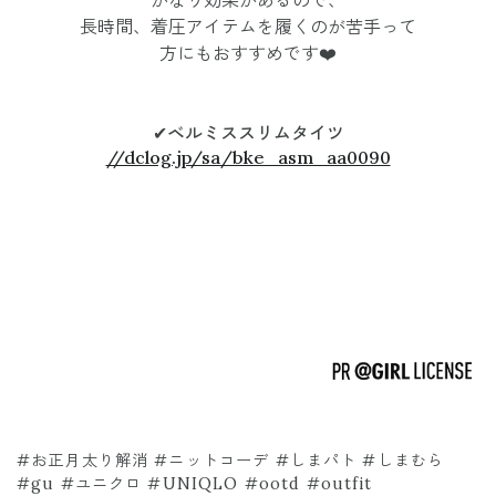
かなり効果があるので、
長時間、着圧アイテムを履くのが苦手って
方にもおすすめです❤️
✔︎ベルミススリムタイツ
//dclog.jp/sa/bke_asm_aa0090
#お正月太り解消 #ニットコーデ #しまパト #しまむら
#gu #ユニクロ #UNIQLO #ootd #outfit