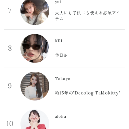
yui
7
大人にも子供にも使える必須アイ
テム
KEI
8
休日☕️
Takayo
9
約15年の"Decolog TaMokitty"
aloha
10