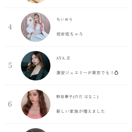
ちいめろ
4
祝🌸琉ちゃろ
AYA..E
5
激安ジュエリーが東京でも！💍
野田華子(のだ はなこ)
6
新しい家族が増えました