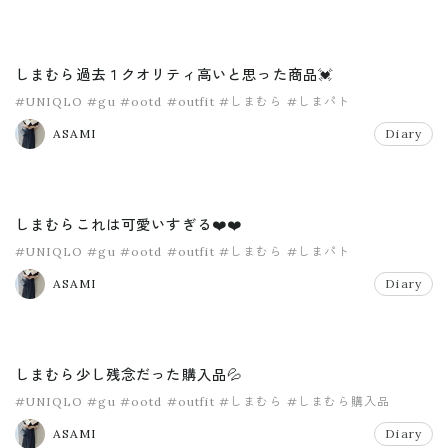
しまむら過去１クオリティ高いと思った商品💓
#UNIQLO
#gu
#ootd
#outfit
#しまむら
#しまパト
ASAMI
Diary
しまむらこれは可愛いすぎる❤️❤️
#UNIQLO
#gu
#ootd
#outfit
#しまむら
#しまパト
ASAMI
Diary
しまむら少し残念だった購入品💦
#UNIQLO
#gu
#ootd
#outfit
#しまむら
#しまむら購入品
ASAMI
Diary