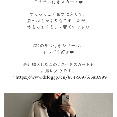
このサス付きスカート❤️
すっっっごくお気に入りで、
夏〜秋もかなり着てましたが、
今もちょくちょく着ています☺️
GUのサス付きシリーズ、
すっごく好き❤️
最近
購入したこのサス付きスカートも
お気に入りです！
→
https://www.dclog.jp/en/8347569/575816999