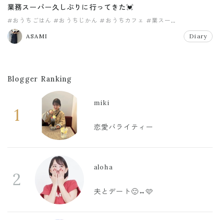
業務スーパー久しぶりに行ってきた💓
#おうちごはん
#おうちじかん
#おうちカフェ
#業スー
#業務スーパー
ASAMI
Diary
Blogger Ranking
miki
1
恋愛バライティー
aloha
2
夫とデート🙂‍↔️🩷