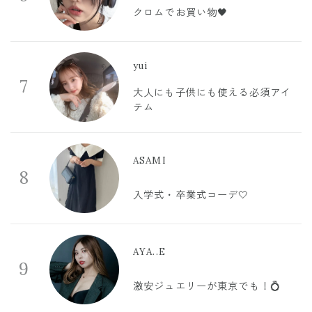
クロムでお買い物🖤
yui
7
大人にも子供にも使える必須アイ
テム
ASAMI
8
入学式・卒業式コーデ🤍
AYA..E
9
激安ジュエリーが東京でも！💍