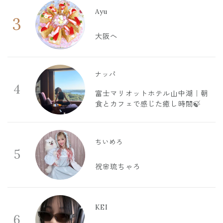
Ayu
3
大阪へ
ナッパ
4
富士マリオットホテル山中湖｜朝
食とカフェで感じた癒し時間🍃
ちいめろ
5
祝🌸琉ちゃろ
KEI
6