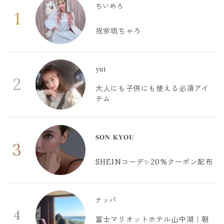
ちいめろ
1
祝🌸琉ちゃろ
yui
2
大人にも子供にも使える必須アイ
テム
𝐒𝐎𝐍 𝐊𝐘𝐎𝐔
3
SHEINコーデ✨20%クーポン配布
ナッパ
4
富士マリオットホテル山中湖｜朝