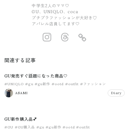
中学生2人のママ🤍
GU、UNIQLO、coca
プチプラファッションが大好き♡
アパレル店員してます🤍
https://www.ins
https://www.
https://
関連する記事
GU発売すぐ話題になった商品🤍
#UNIQLO
#gu
#gu新作
#ootd
#outfit
#ファッション
ASAMI
Diary
GU新作購入品💕
#GU
#GU購入品
#gu
#gu新作
#ootd
#outfit