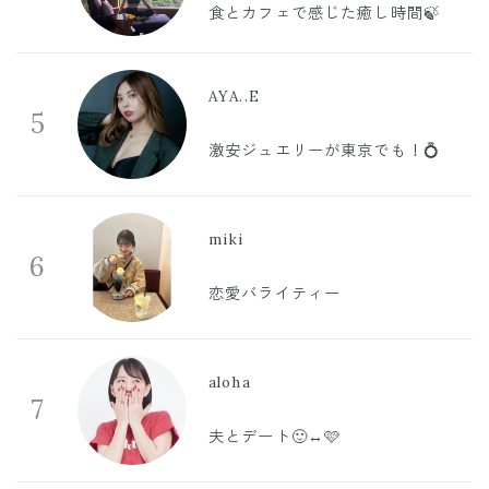
食とカフェで感じた癒し時間🍃
AYA..E
5
激安ジュエリーが東京でも！💍
miki
6
恋愛バライティー
aloha
7
夫とデート🙂‍↔️🩷