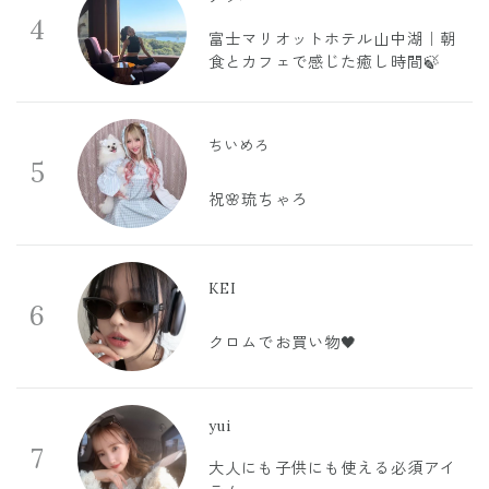
4
富士マリオットホテル山中湖｜朝
食とカフェで感じた癒し時間🍃
ちいめろ
5
祝🌸琉ちゃろ
KEI
6
クロムでお買い物🖤
yui
7
大人にも子供にも使える必須アイ