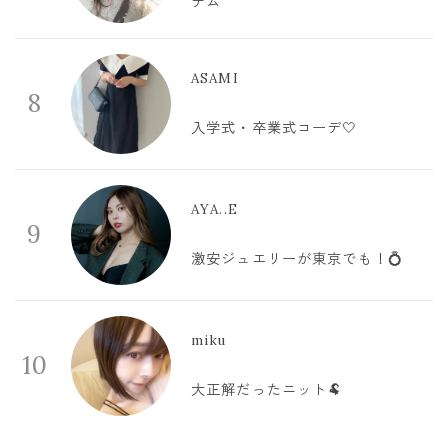
テム
ASAMI
8
入学式・卒業式コーデ🤍
AYA..E
9
激安ジュエリーが東京でも！💍
miku
10
大正解だったニット🐏