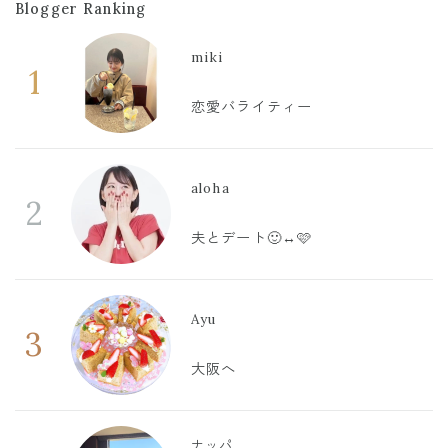
Blogger Ranking
miki
1
恋愛バライティー
aloha
2
夫とデート🙂‍↔️🩷
Ayu
3
大阪へ
ナッパ