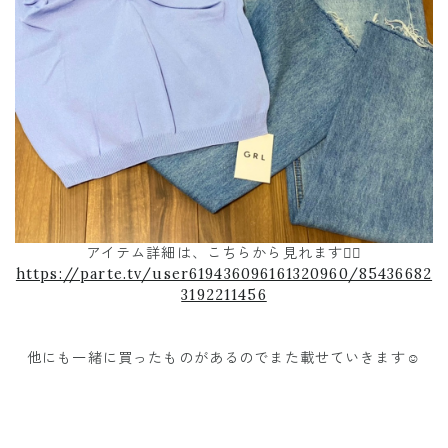
アイテム詳細は、こちらから見れます💁‍♀️
https://parte.tv/user619436096161320960/85436682
3192211456
他にも一緒に買ったものがあるのでまた載せていきます☺️