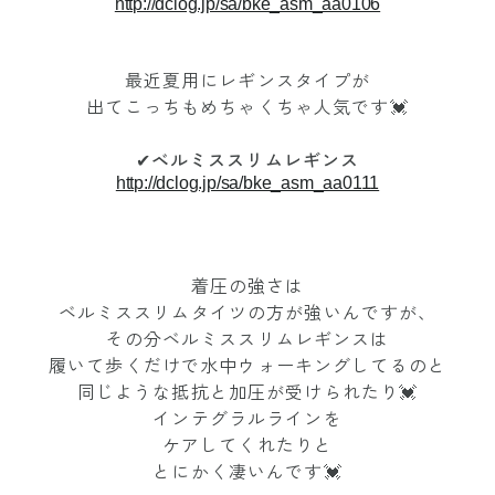
http://dclog.jp/sa/bke_asm_aa0106
最近夏用にレギンスタイプが
出てこっちもめちゃくちゃ人気です💓
✔︎
ベルミススリムレギンス
http://dclog.jp/sa/bke_asm_aa0111
着圧の強さは
ベルミススリムタイツの方が強いんですが、
その分ベルミススリムレギンスは
履いて歩くだけで水中ウォーキングしてるのと
同じような抵抗と加圧が受けられたり💓
インテグラルラインを
ケアしてくれたりと
とにかく凄いんです💓