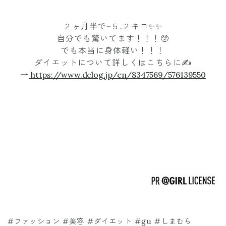
２ヶ月半で−５.２キロ✨✨
自分でも驚いてます！！！🥺
でも本当に身体軽い！！！
ダイエットについて詳しくはこちらに✍️
→
https://www.dclog.jp/en/8347569/576139550
#ファッション #美容 #ダイエット #gu #しまむら