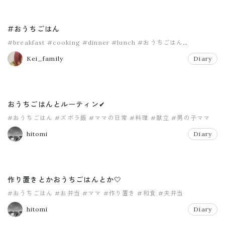
#おうちごはん
#breakfast
#cooking
#dinner
#lunch
#おうちごはん
#おうちランチ
Kei_family
Diary
おうちごはんとルーティン✔︎
#おうちごはん
#ズボラ飯
#ママの日常
#料理
#献立
#男の子ママ
hitomi
Diary
作り置きとかおうちごはんとか🤍
#おうちごはん
#お弁当
#ママ
#作り置き
#和食
#夫弁当
hitomi
Diary