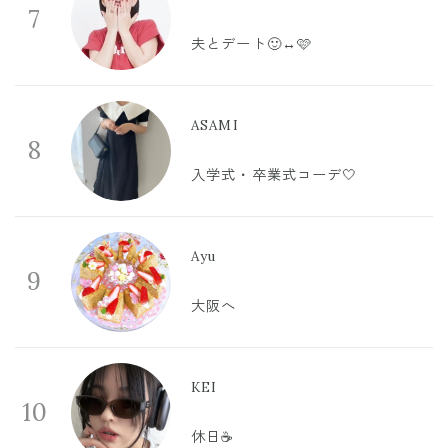
7
夫とデート🙂‍↔️🩷
ASAMI
8
入学式・卒業式コーデ🤍
Ayu
9
大阪へ
KEI
10
休日☕️