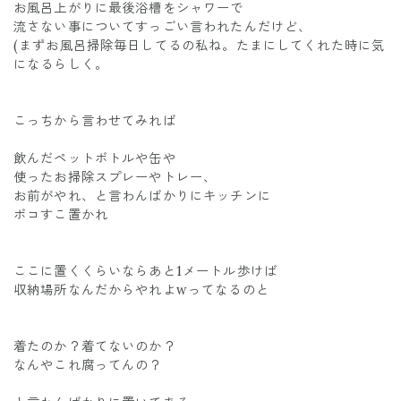
お風呂上がりに最後浴槽をシャワーで
流さない事についてすっごい言われたんだけど、
(まずお風呂掃除毎日してるの私ね。たまにしてくれた時に気
になるらしく。
こっちから言わせてみれば
飲んだペットボトルや缶や
使ったお掃除スプレーやトレー、
お前がやれ、と言わんばかりにキッチンに
ボコすこ置かれ
ここに置くくらいならあと1メートル歩けば
収納場所なんだからやれよwってなるのと
着たのか？着てないのか？
なんやこれ腐ってんの？