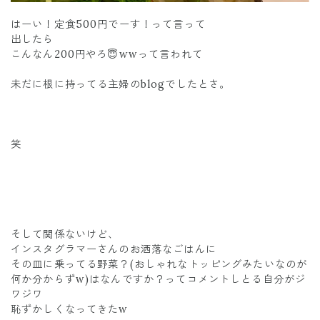
はーい！定食500円でーす！って言って
出したら
こんなん200円やろ😇wwって言われて
未だに根に持ってる主婦のblogでしたとさ。
笑
そして関係ないけど、
インスタグラマーさんのお洒落なごはんに
その皿に乗ってる野菜？(おしゃれなトッピングみたいなのが
何か分からずw)はなんですか？ってコメントしとる自分がジ
ワジワ
恥ずかしくなってきたw