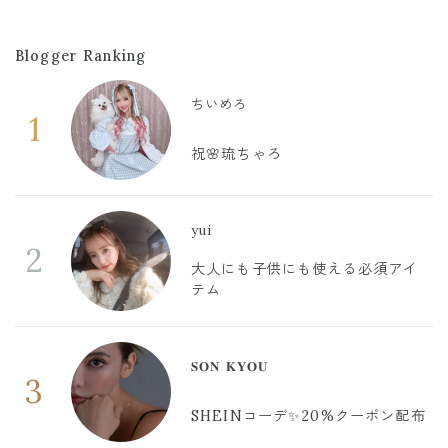
Blogger Ranking
ちいめろ
1
祝🌸琉ちゃろ
yui
2
大人にも子供にも使える必須アイ
テム
𝐒𝐎𝐍 𝐊𝐘𝐎𝐔
3
SHEINコーデ✨20%クーポン配布