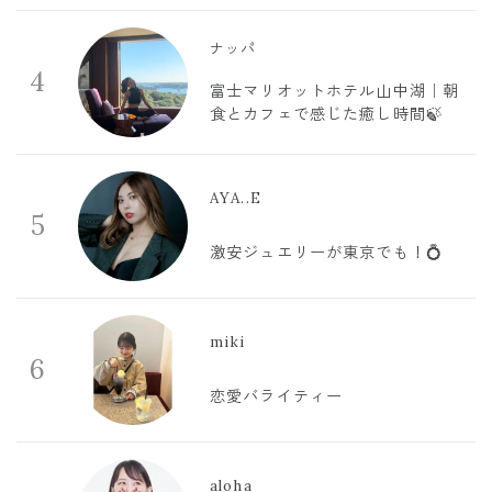
ナッパ
4
富士マリオットホテル山中湖｜朝
食とカフェで感じた癒し時間🍃
AYA..E
5
激安ジュエリーが東京でも！💍
miki
6
恋愛バライティー
aloha