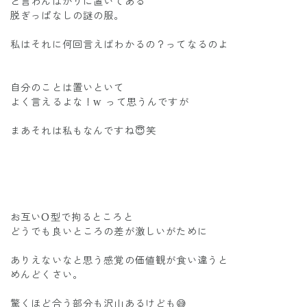
と言わんばかりに置いてある
脱ぎっぱなしの謎の服。
私はそれに何回言えばわかるの？ってなるのよ
自分のことは置いといて
よく言えるよな！w って思うんですが
まあそれは私もなんですね😇笑
お互いO型で拘るところと
どうでも良いところの差が激しいがために
ありえないなと思う感覚の価値観が食い違うと
めんどくさい。
驚くほど合う部分も沢山あるけども😅