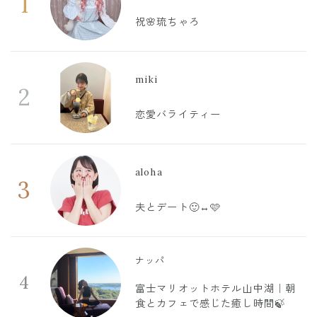
1
祝🌸琉ちゃろ
miki
2
恋愛バライティー
aloha
3
夫とデート🙂‍↔️🩷
ナッパ
4
富士マリオットホテル山中湖｜朝
食とカフェで感じた癒し時間🍃