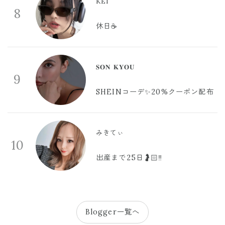
KEI
8
休日☕️
𝐒𝐎𝐍 𝐊𝐘𝐎𝐔
9
SHEINコーデ✨20%クーポン配布
みきてぃ
10
出産まで25日🤰🏻‼️
Blogger一覧へ