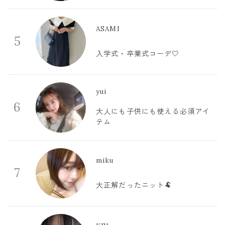
ASAMI
5
入学式・卒業式コーデ🤍
yui
6
大人にも子供にも使える必須アイ
テム
miku
7
大正解だったニット🐏