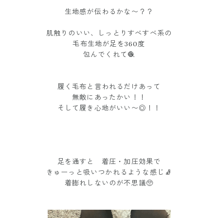
生地感が伝わるかな〜？？
肌触りのいい、しっとりすべすべ系の
毛布生地が足を360度
包んでくれて🧶
履く毛布と言われるだけあって
無敵にあったかい！！
そして履き心地がいい〜◎！！
足を通すと 着圧・加圧効果で
きゅーっと吸いつかれるような感じ🧦
着膨れしないのが不思議🥺