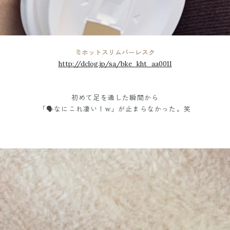
🔖ホットスリムバーレスク
http://dclog.jp/sa/bke_kht_aa0011
初めて足を通した瞬間から
「🗣なにこれ凄い！w」が止まらなかった。笑