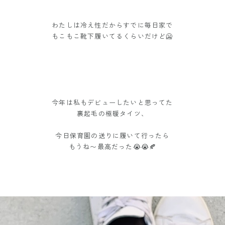
わたしは冷え性だからすでに毎日家で
もこもこ靴下履いてるくらいだけど🥶
今年は私もデビューしたいと思ってた
裏起毛の極暖タイツ、
今日保育園の送りに履いて行ったら
もうね〜最高だった😭😭🍂