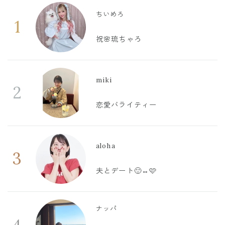
ちいめろ
1
祝🌸琉ちゃろ
miki
2
恋愛バライティー
aloha
3
夫とデート🙂‍↔️🩷
ナッパ
4