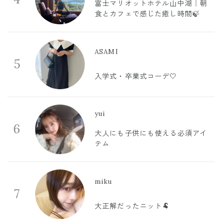
富士マリオットホテル山中湖｜朝
食とカフェで感じた癒し時間🍃
ASAMI
5
入学式・卒業式コーデ🤍
yui
6
大人にも子供にも使える必須アイ
テム
miku
7
大正解だったニット🐏