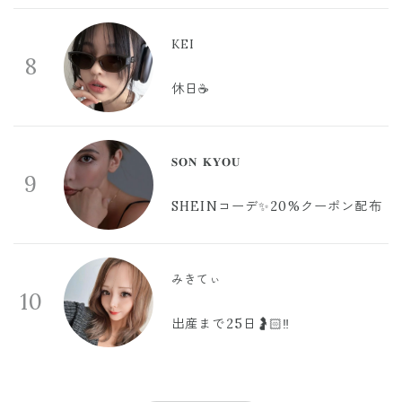
KEI
8
休日☕️
𝐒𝐎𝐍 𝐊𝐘𝐎𝐔
9
SHEINコーデ✨20%クーポン配布
みきてぃ
10
出産まで25日🤰🏻‼️