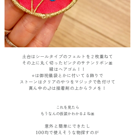
土台はシールタイプのフェルトを２枚重ねて
その上に丸く切ったピンクのサテンリボン🎀
縁はヘアゴム！！
⭐️は御祝儀袋とかに付いてる飾りで
ストーンはクリアのやつをマジックで色付けて
真ん中の🌙は接着剤の上からラメを！
これを見たら
もうなんの仮装かわかるよね🎀
意外と簡単にできたし
100均で使えそうな物探すのが