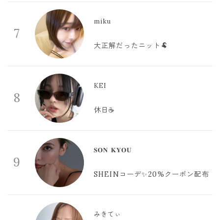
miku
7
大正解だったニット🐏
KEI
8
休日☕️
𝐒𝐎𝐍 𝐊𝐘𝐎𝐔
9
SHEINコーデ✨20%クーポン配布
みきてぃ