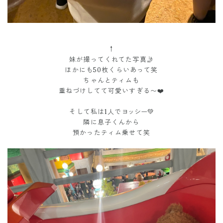
↑
妹が撮ってくれてた写真🤳
ほかにも50枚くらいあって笑
ちゃんとティムも
重ねづけしてて可愛いすぎる〜❤️
そして私は1人で
ヨッシー💚
隣に息子くんから
預かったティム乗せて笑