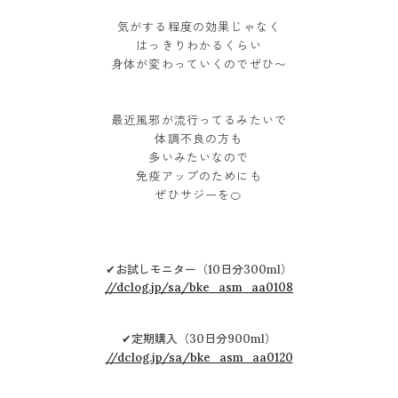
気がする程度の効果じゃなく
はっきりわかるくらい
身体が変わっていくのでぜひ〜
最近風邪が流行ってるみたいで
体調不良の方も
多いみたいなので
免疫アップのためにも
ぜひサジーを🍊
✔︎お試しモニター（10日分300ml）
//dclog.jp/sa/bke_asm_aa0108
✔︎定期購入（30日分900ml）
//dclog.jp/sa/bke_asm_aa0120