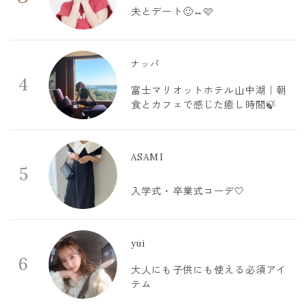
夫とデート🙂‍↔️🩷
ナッパ
4
富士マリオットホテル山中湖｜朝
食とカフェで感じた癒し時間🍃
ASAMI
5
入学式・卒業式コーデ🤍
yui
6
大人にも子供にも使える必須アイ
テム