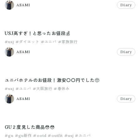
ASAMI
Diary
USJ高すぎ！と思ったお値段💰
#usj
#ダイエット
#ユニバ
#家族旅行
ASAMI
Diary
ユニバホテルのお値段！激安〇〇円でした🥺
#usj
#ユニバ
#大阪旅行
#春休み
ASAMI
Diary
GU２度見した商品😳😳
#gu
#gu新作
#ootd
#outfit
#usj
#ユニバ