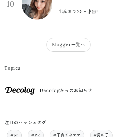
10
出産まで25日🤰🏻‼️
Blogger一覧へ
Topics
Decologからのお知らせ
注目のハッシュタグ
#pr
#PR
#子育て中ママ
#男の子