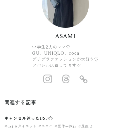
ASAMI
中学生2人のママ🤍
GU、UNIQLO、coca
プチプラファッションが大好き♡
アパレル店員してます🤍
https://www.ins
https://www.
https://
関連する記事
キャンセル迷ったUSJ🥺
#usj
#ダイエット
#ユニバ
#夏休み旅行
#足痩せ