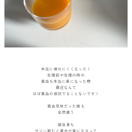
本当に疲れにくくなった！
生理前や生理の時の
貧血も本当に楽になった😳
最近なんて
ほぼ貧血の症状でることないです！
貧血気味だった娘も
全然違う
娘自身も
サジー飲むと貧血が楽になるって