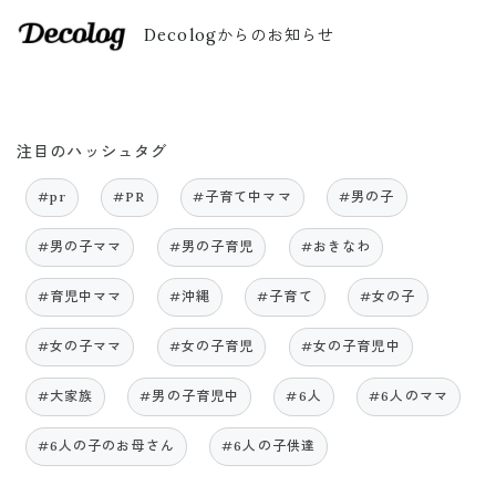
Decologからのお知らせ
注目のハッシュタグ
#pr
#PR
#子育て中ママ
#男の子
#男の子ママ
#男の子育児
#おきなわ
#育児中ママ
#沖縄
#子育て
#女の子
#女の子ママ
#女の子育児
#女の子育児中
#大家族
#男の子育児中
#6人
#6人のママ
#6人の子のお母さん
#6人の子供達