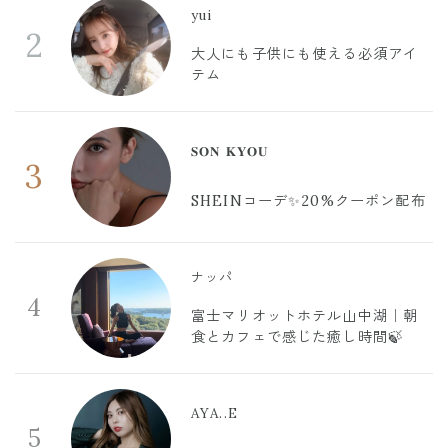
yui
2
大人にも子供にも使える必須アイ
テム
𝐒𝐎𝐍 𝐊𝐘𝐎𝐔
3
SHEINコーデ✨20%クーポン配布
ナッパ
4
富士マリオットホテル山中湖｜朝
食とカフェで感じた癒し時間🍃
AYA..E
5