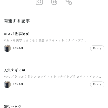
https://www.ins
https://www.
https://
関連する記事
コスパ抜群💓💓
#おうち美容
#おこもり美容
#ダイエット
#ナイトブラ
#バストアップ
#バストケア
ASAMI
Diary
人気すぎる❤️
#PGブラ
#おうちケア
#ダイエット
#ナイトブラ
#バストアップ
#マシュマロブラ
ASAMI
Diary
旅行〜✈️🤍