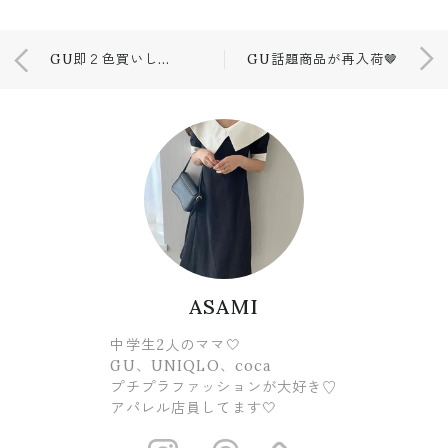
GU即２色買いした新作💚💚💚
GU話題商品が再入荷🤎
ASAMI
中学生2人のママ🤍
GU、UNIQLO、coca
プチプラファッションが大好き♡
アパレル店員してます🤍