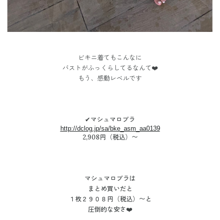
ビキニ着てもこんなに
バストがふっくらしてるなんて❤️
もう、感動レベルです
✔︎マシュマロブラ
http://dclog.jp/sa/bke_asm_aa0139
2,908円（税込）〜
マシュマロブラは
まとめ買いだと
１枚２９０８円（税込）〜と
圧倒的な安さ❤️