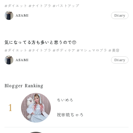
#ダイエット
#ナイトブラ
#バストアップ
ASAMI
Diary
気になってる方も多いと思うので🥺
#ダイエット
#ナイトブラ
#ボディケア
#マシュマロブラ
#美容
ASAMI
Diary
Blogger Ranking
ちいめろ
1
祝🌸琉ちゃろ