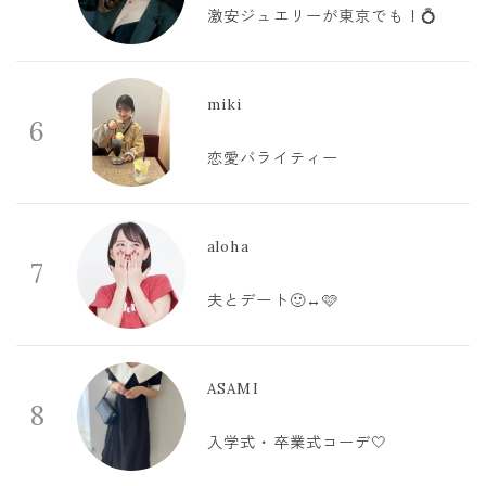
激安ジュエリーが東京でも！💍
miki
6
恋愛バライティー
aloha
7
夫とデート🙂‍↔️🩷
ASAMI
8
入学式・卒業式コーデ🤍