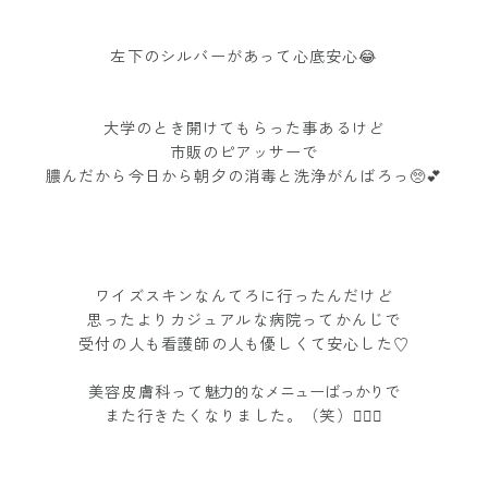
左下のシルバーがあって心底安心😂
大学のとき開けてもらった事あるけど
市販のピアッサーで
膿んだから今日から朝夕の消毒と洗浄がんばろっ🥺💕
ワイズスキンなんてろに行ったんだけど
思ったよりカジュアルな病院ってかんじで
受付の人も看護師の人も優しくて安心した♡
美容皮膚科って
魅力的なメニューばっかりで
また行きたくなりました。（笑）🧏🏻‍♀️