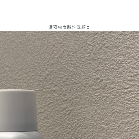
濃密🧼炭酸泡洗顔🌷