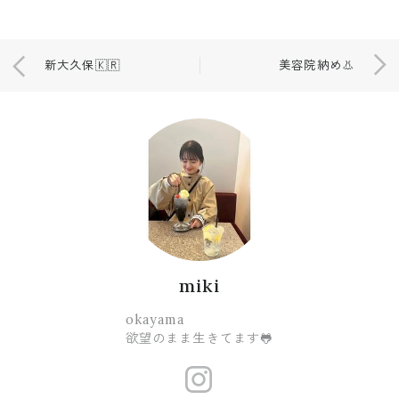
新大久保🇰🇷
美容院納め👃
miki
okayama
欲望のまま生きてます🐸
https://www