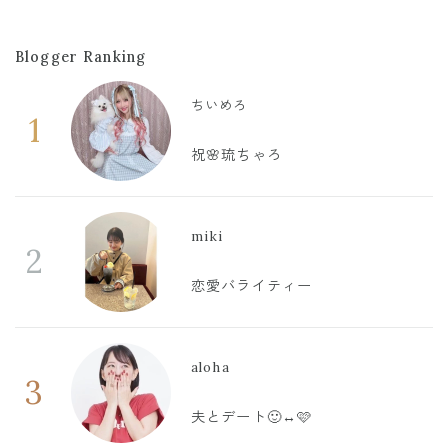
Blogger Ranking
ちいめろ
1
祝🌸琉ちゃろ
miki
2
恋愛バライティー
aloha
3
夫とデート🙂‍↔️🩷