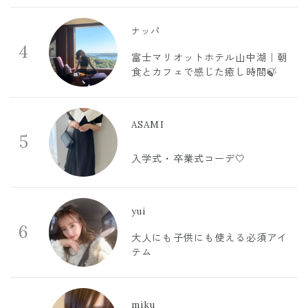
ナッパ
4
富士マリオットホテル山中湖｜朝
食とカフェで感じた癒し時間🍃
ASAMI
5
入学式・卒業式コーデ🤍
yui
6
大人にも子供にも使える必須アイ
テム
miku