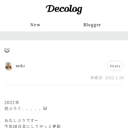
New
Blogger
🐯
miki
Diary
作成日:
2022.1.18
2022年
初ぶろぐ、、、、、🐯
お久しぶりです←
今年18日目にしてやっと更新