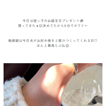
今日は姪っ子のお誕生日プレゼント🎁
買ってきた👧🏻決めてたから5分でオワリ←
晩御飯は今日夫がお好み焼きと豚汁つくってくれる日🤍
ほんと最高らぶ仏😉