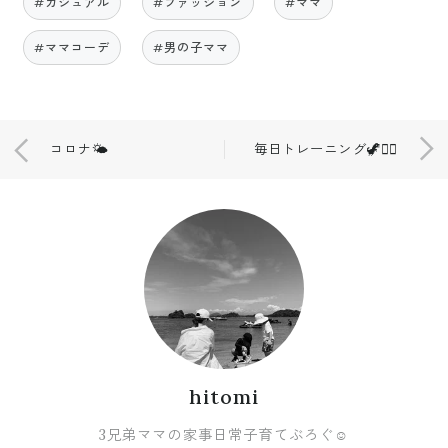
#カジュアル
#ファッション
#ママ
#ママコーデ
#男の子ママ
コロナ🌤
毎日トレーニング🦖🏋️‍♀️
hitomi
3兄弟ママの家事日常子育てぶろぐ☺︎