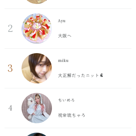
Ayu
2
大阪へ
miku
3
大正解だったニット🐏
ちいめろ
4
祝🌸琉ちゃろ