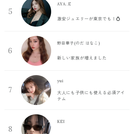
AYA..E
5
激安ジュエリーが東京でも！💍
野田華子(のだ はなこ)
6
新しい家族が増えました
yui
7
大人にも子供にも使える必須アイ
テム
KEI
8