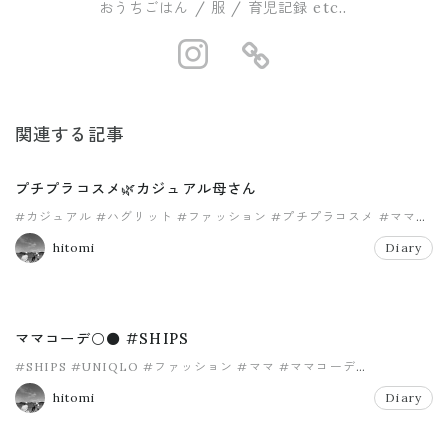
おうちごはん / 服 / 育児記録 etc..
https://www.i
https://ro
関連する記事
プチプラコスメ🌿カジュアル母さん
#カジュアル
#ハグリット
#ファッション
#プチプラコスメ
#ママ
#男の子ママ
hitomi
Diary
ママコーデ⚪️⚫️ #SHIPS
#SHIPS
#UNIQLO
#ファッション
#ママ
#ママコーデ
#ママファッション
hitomi
Diary