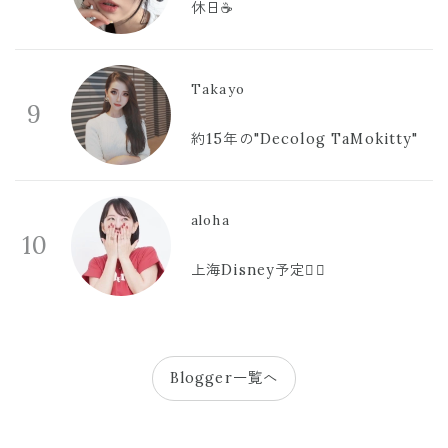
休日☕️
Takayo
9
約15年の"Decolog TaMokitty"
aloha
10
上海Disney予定🫪🩷
Blogger一覧へ