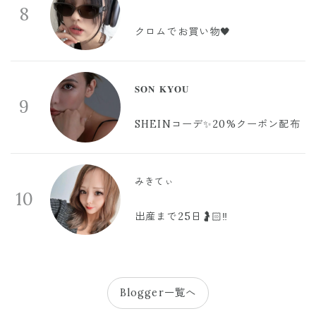
8
クロムでお買い物🖤
𝐒𝐎𝐍 𝐊𝐘𝐎𝐔
9
SHEINコーデ✨20%クーポン配布
みきてぃ
10
出産まで25日🤰🏻‼️
Blogger一覧へ