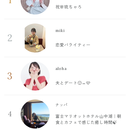
祝🌸琉ちゃろ
miki
2
恋愛バライティー
aloha
3
夫とデート🙂‍↔️🩷
ナッパ
4
富士マリオットホテル山中湖｜朝
食とカフェで感じた癒し時間🍃