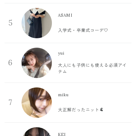
ASAMI
5
入学式・卒業式コーデ🤍
yui
6
大人にも子供にも使える必須アイ
テム
miku
7
大正解だったニット🐏
KEI