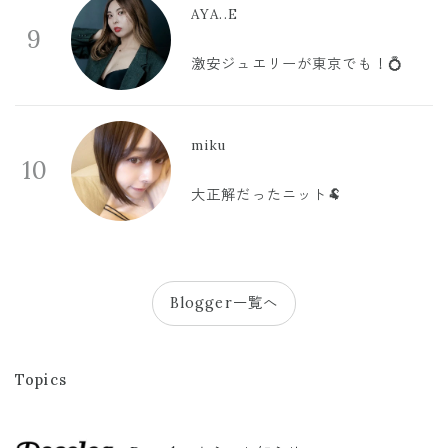
AYA..E
9
激安ジュエリーが東京でも！💍
miku
10
大正解だったニット🐏
Blogger一覧へ
Topics