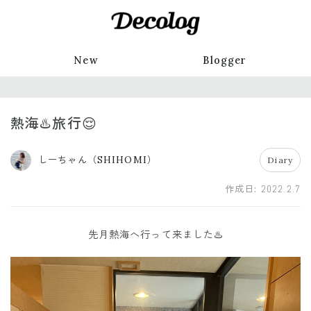
New
Blogger
熱海♨️旅行😌
しーちゃん（SHIHOMI）
Diary
作成日:
2022.2.7
先月熱海へ行って来ました♨️