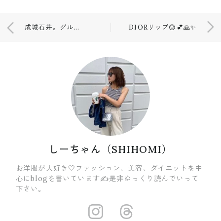
成城石井。グルテンフリー🍞🍝
DIORリップ🙃💕🙏✨
しーちゃん（SHIHOMI）
お洋服が大好き🤍ファッション、美容、ダイエットを中
心にblogを書いています✍️是非ゆっくり読んでいって
下さい。
https://insta
https://ww