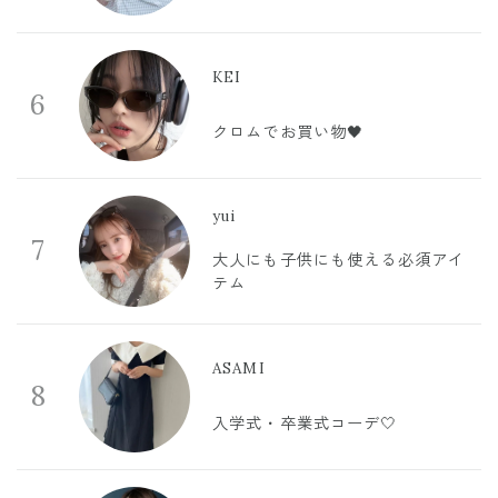
KEI
6
クロムでお買い物🖤
yui
7
大人にも子供にも使える必須アイ
テム
ASAMI
8
入学式・卒業式コーデ🤍