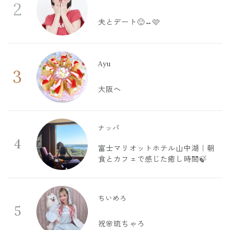
2
夫とデート🙂‍↔️🩷
Ayu
3
大阪へ
ナッパ
4
富士マリオットホテル山中湖｜朝
食とカフェで感じた癒し時間🍃
ちいめろ
5
祝🌸琉ちゃろ