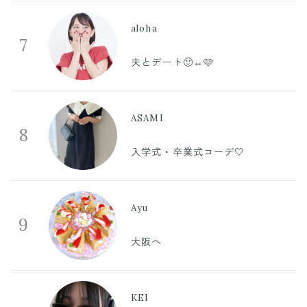
aloha
7
夫とデート🙂‍↔️🩷
ASAMI
8
入学式・卒業式コーデ🤍
Ayu
9
大阪へ
KEI