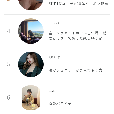
SHEINコーデ✨20%クーポン配布
ナッパ
4
富士マリオットホテル山中湖｜朝
食とカフェで感じた癒し時間🍃
AYA..E
5
激安ジュエリーが東京でも！💍
miki
6
恋愛バライティー