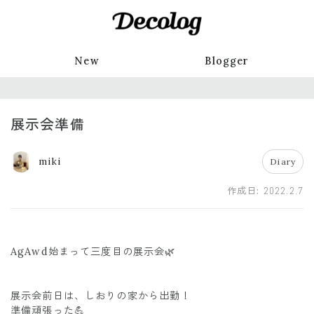
New
Blogger
展示会準備
miki
Diary
作成日:
2022.2.7
AgAwd始まって三度目の展示会🌿
展示会前日は、しおりの家から出勤！
準備頑張った💪