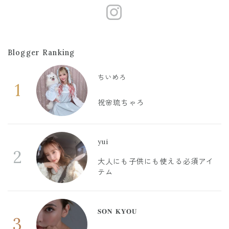
https://www
Blogger Ranking
ちいめろ
1
祝🌸琉ちゃろ
yui
2
大人にも子供にも使える必須アイ
テム
𝐒𝐎𝐍 𝐊𝐘𝐎𝐔
3