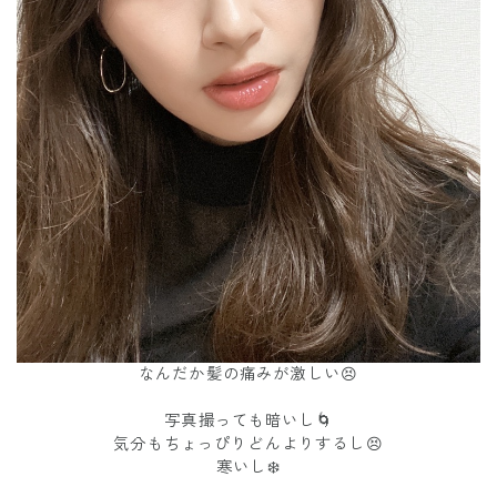
なんだか髪の痛みが激しい😣
写真撮っても暗いし🌀
気分もちょっぴりどんよりするし😣
寒いし❄️