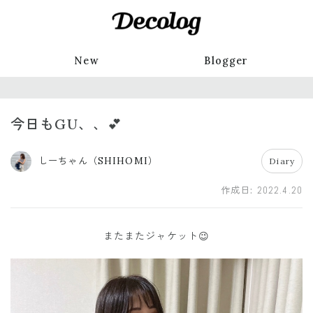
New
Blogger
今日もGU、、💕
しーちゃん（SHIHOMI）
Diary
作成日:
2022.4.20
またまたジャケット😉