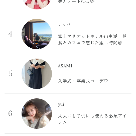
夫とデート🙂‍↔️🩷
ナッパ
4
富士マリオットホテル山中湖｜朝
食とカフェで感じた癒し時間🍃
ASAMI
5
入学式・卒業式コーデ🤍
yui
6
大人にも子供にも使える必須アイ
テム