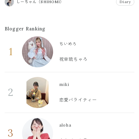
しーちゃん（SHIHOMI）
Diary
Blogger Ranking
ちいめろ
1
祝🌸琉ちゃろ
miki
2
恋愛バライティー
aloha
3