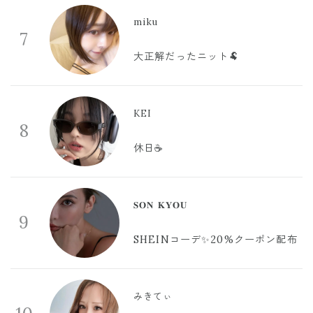
miku
7
大正解だったニット🐏
KEI
8
休日☕️
𝐒𝐎𝐍 𝐊𝐘𝐎𝐔
9
SHEINコーデ✨20%クーポン配布
みきてぃ