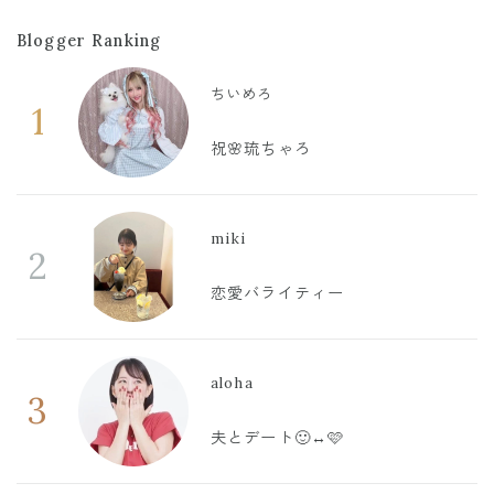
Blogger Ranking
ちいめろ
1
祝🌸琉ちゃろ
miki
2
恋愛バライティー
aloha
3
夫とデート🙂‍↔️🩷