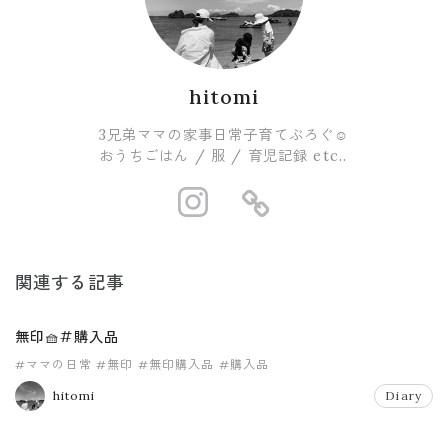
hitomi
3兄弟ママの家事日常子育てぶろぐ☺︎
おうちごはん / 服 / 育児記録 etc..
https://www.i
https://ro
関連する記事
無印🧺#購入品
#ママの日常
#無印
#無印購入品
#購入品
hitomi
Diary