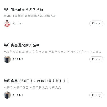
無印購入品🍃オススメ品
#MUJI
#無印
#無印購入品
#購入品
aloha
Diary
無印良品週間購入品❤️
#おうちごはん
#おうちカフェ
#おうちランチ
#ワンプレートごはん
#無印
#無印良品
ASAMI
Diary
無印良品で50円！これはお得すぎ！！！
#無印
#無印良品
#無印購入品
#購入品
ASAMI
Diary