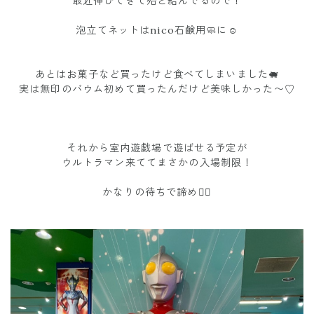
最近伸びてきて殆ど結んでるので！
泡立てネットはnico石鹸用🧼に☺︎
あとはお菓子など買ったけど食べてしまいました🐖
実は無印のバウム初めて買ったんだけど美味しかった〜♡
それから室内遊戯場で遊ばせる予定が
ウルトラマン来ててまさかの入場制限！
かなりの待ちで諦め🤦‍♀️