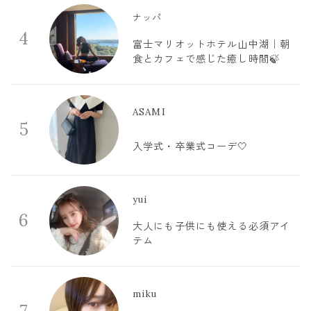
ナッパ
4
富士マリオットホテル山中湖｜朝
食とカフェで感じた癒し時間🍃
ASAMI
5
入学式・卒業式コーデ🤍
yui
6
大人にも子供にも使える必須アイ
テム
miku