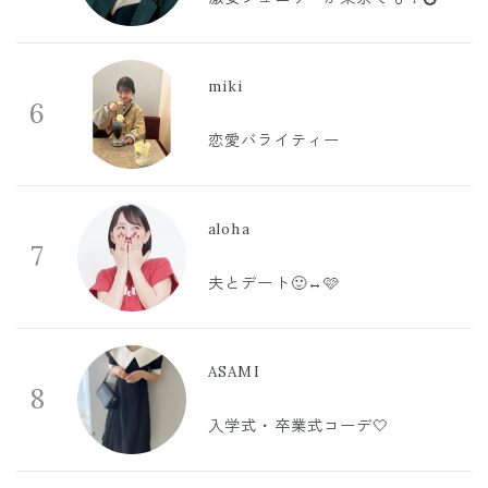
miki
6
恋愛バライティー
aloha
7
夫とデート🙂‍↔️🩷
ASAMI
8
入学式・卒業式コーデ🤍