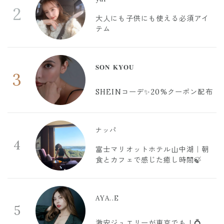
2
大人にも子供にも使える必須アイ
テム
𝐒𝐎𝐍 𝐊𝐘𝐎𝐔
3
SHEINコーデ✨20%クーポン配布
ナッパ
4
富士マリオットホテル山中湖｜朝
食とカフェで感じた癒し時間🍃
AYA..E
5
激安ジュエリーが東京でも！💍