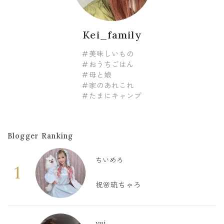
Kei_family
#美味しいもの
#おうちごはん
#母と娘
#家のあれこれ
#たまにキャンプ
Blogger Ranking
ちいめろ
1
祝🌸琉ちゃろ
yui