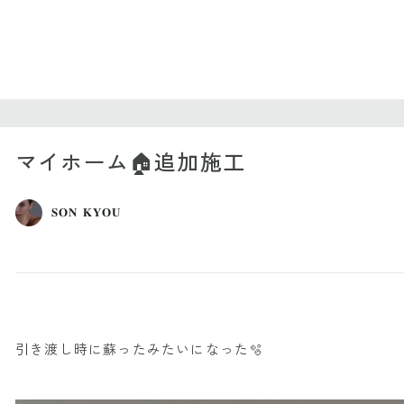
マイホーム🏠追加施工
𝐒𝐎𝐍 𝐊𝐘𝐎𝐔
引き渡し時に蘇ったみたいになった🫧