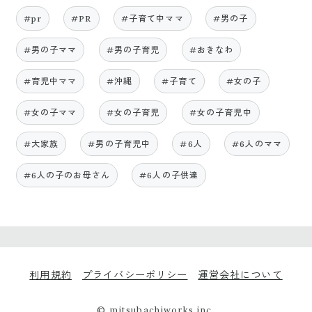
#pr
#PR
#子育て中ママ
#男の子
#男の子ママ
#男の子育児
#おきなわ
#育児中ママ
#沖縄
#子育て
#女の子
#女の子ママ
#女の子育児
#女の子育児中
#大家族
#男の子育児中
#6人
#6人のママ
#6人の子のお母さん
#6人の子供達
利用規約
プライバシーポリシー
運営会社について
© mitsubachiworks inc.