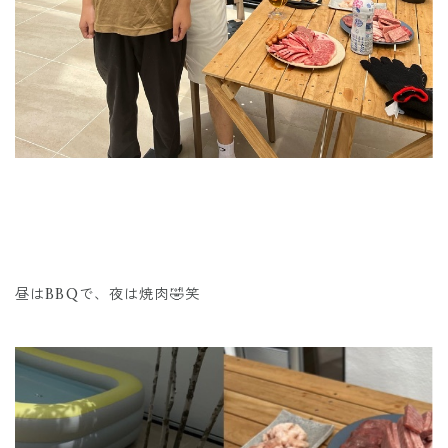
昼はBBQで、夜は焼肉🤣笑