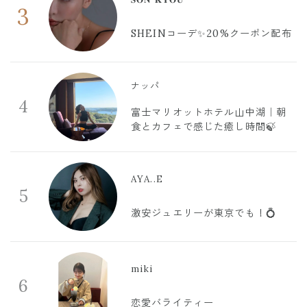
3
SHEINコーデ✨20%クーポン配布
ナッパ
4
富士マリオットホテル山中湖｜朝
食とカフェで感じた癒し時間🍃
AYA..E
5
激安ジュエリーが東京でも！💍
miki
6
恋愛バライティー