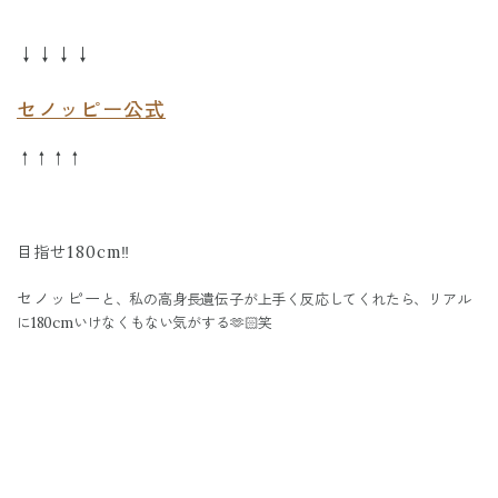
↓↓↓↓
セノッピー公式
↑↑↑↑
目指せ180cm‼️
セノッピー
と、私の高身長遺伝子が上手く反応してくれたら、リアル
に180cmいけなくもない気がする🫶🏻笑