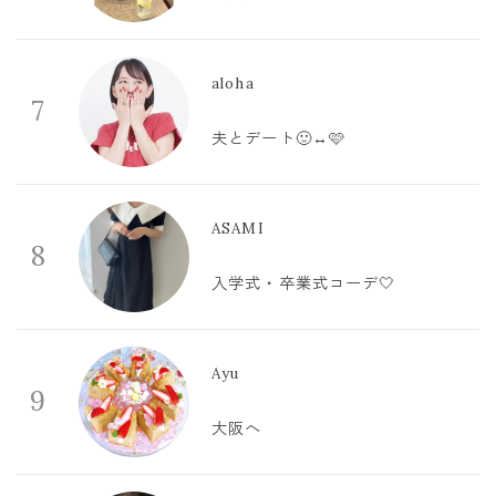
aloha
7
夫とデート🙂‍↔️🩷
ASAMI
8
入学式・卒業式コーデ🤍
Ayu
9
大阪へ