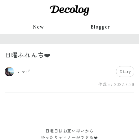
New
Blogger
日曜ふれんち❤️
ナッパ
Diary
作成日:
2022.7.29
日曜日はお互い早いから
ゆったりディナーができる❤️