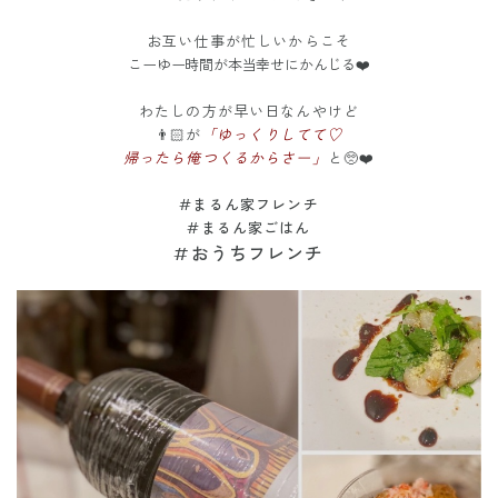
お互い仕事が忙しいからこそ
こーゆー時間が本当幸せにかんじる❤️
わたしの方が早い日なんやけど
👨🏻が
「ゆっくりしてて♡
帰ったら俺つくるからさー」
と🥺❤️
#まるん家フレンチ
#まるん家ごはん
#おうちフレンチ