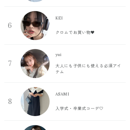
KEI
6
クロムでお買い物🖤
yui
7
大人にも子供にも使える必須アイ
テム
ASAMI
8
入学式・卒業式コーデ🤍