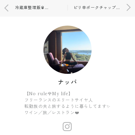
冷蔵庫整理飯🥫🧀❤️
ピリ辛ポークチャップ🐷❤️
ナッパ
【No rule🌹My life】
フリーランスのエリートサイヤ人
転勤族の夫と旅するように暮らしてます✨
ワイン／旅／レストラン❤️
https://www