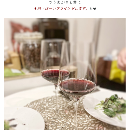
できあがりと共に
👨🏻「はーいブラインドします」
と❤️