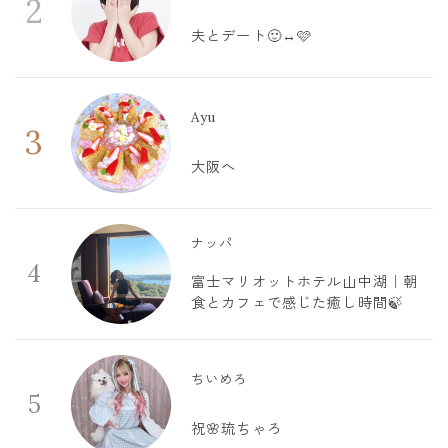
2
夫とデート🙂‍↔️🩷
Ayu
3
大阪へ
ナッパ
4
富士マリオットホテル山中湖｜朝
食とカフェで感じた癒し時間🍃
ちいめろ
5
祝🌸琉ちゃろ