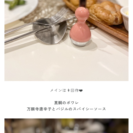
メインは👨🏻作❤️
真鯛のポワレ
万願寺唐辛子とバジルのスパイシーソース