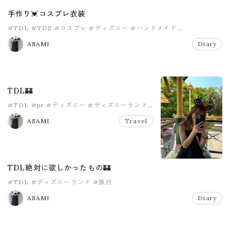
手作り💓コスプレ衣装
#TDL
#TDS
#コスプレ
#ディズニー
#ハンドメイド
#ミニーちゃん
ASAMI
Diary
TDL🏰
#TDL
#pr
#ディズニー
#ディズニーランド
#旅行
ASAMI
Travel
TDL絶対に欲しかったもの🏰
#TDL
#ディズニーランド
#旅行
ASAMI
Diary