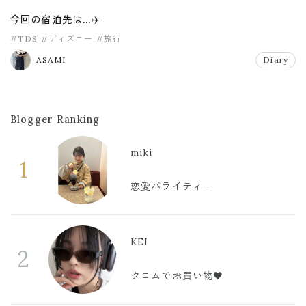
今回の宿泊先は…✈️
#TDS
#ディズニー
#旅行
ASAMI
Diary
Blogger Ranking
miki
1
恋愛バライティー
KEI
2
クロムでお買い物🖤