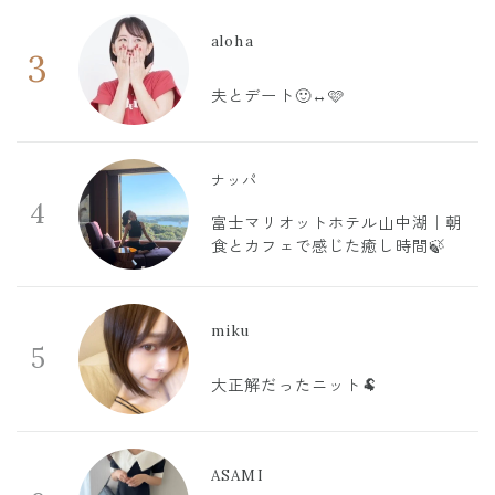
aloha
3
夫とデート🙂‍↔️🩷
ナッパ
4
富士マリオットホテル山中湖｜朝
食とカフェで感じた癒し時間🍃
miku
5
大正解だったニット🐏
ASAMI