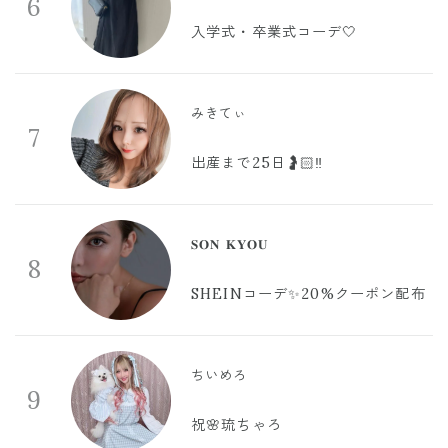
6
入学式・卒業式コーデ🤍
みきてぃ
7
出産まで25日🤰🏻‼️
𝐒𝐎𝐍 𝐊𝐘𝐎𝐔
8
SHEINコーデ✨20%クーポン配布
ちいめろ
9
祝🌸琉ちゃろ