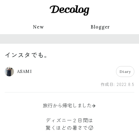
New
Blogger
インスタでも。
ASAMI
Diary
作成日:
2022.8.5
旅行から帰宅しました✈️
ディズニー２日間は
驚くほどの暑さで🥵