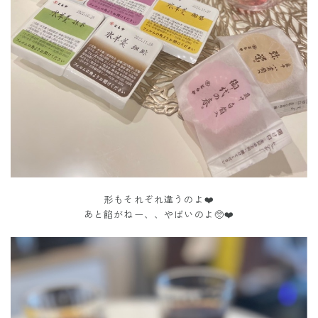
形もそれぞれ違うのよ❤️
あと餡がねー、、やばいのよ🥺❤️