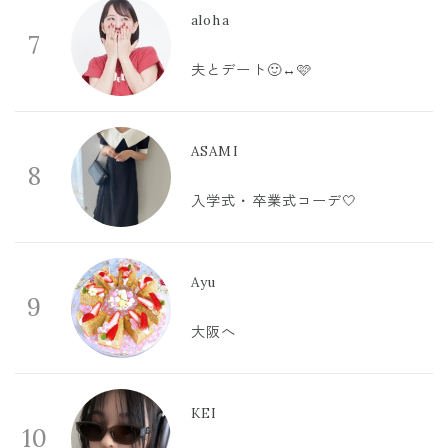
aloha
7
夫とデート🙂‍↔️🩷
ASAMI
8
入学式・卒業式コーデ🤍
Ayu
9
大阪へ
KEI
10