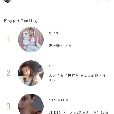
Blogger Ranking
ちいめろ
1
祝🌸琉ちゃろ
yui
2
大人にも子供にも使える必須アイ
テム
𝐒𝐎𝐍 𝐊𝐘𝐎𝐔
3
SHEINコーデ✨20%クーポン配布