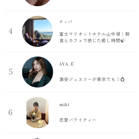
ナッパ
4
富士マリオットホテル山中湖｜朝
食とカフェで感じた癒し時間🍃
AYA..E
5
激安ジュエリーが東京でも！💍
miki
6
恋愛バライティー