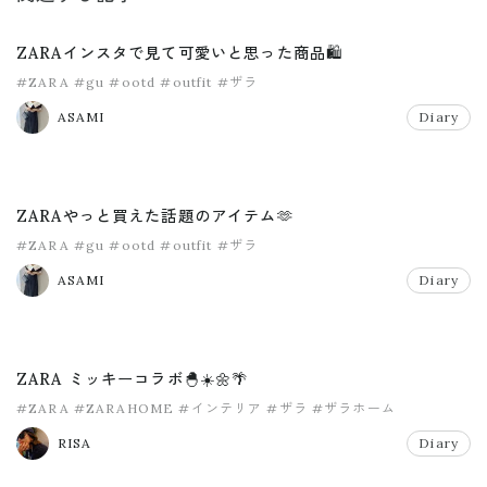
ZARAインスタで見て可愛いと思った商品🛍️
#ZARA
#gu
#ootd
#outfit
#ザラ
ASAMI
Diary
ZARAやっと買えた話題のアイテム🫶
#ZARA
#gu
#ootd
#outfit
#ザラ
ASAMI
Diary
ZARA ミッキーコラボ🐣☀️🌼🌴
#ZARA
#ZARAHOME
#インテリア
#ザラ
#ザラホーム
RISA
Diary