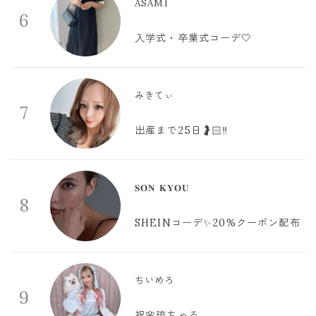
ASAMI
6
入学式・卒業式コーデ🤍
みきてぃ
7
出産まで25日🤰🏻‼️
𝐒𝐎𝐍 𝐊𝐘𝐎𝐔
8
SHEINコーデ✨20%クーポン配布
ちいめろ
9
祝🌸琉ちゃろ