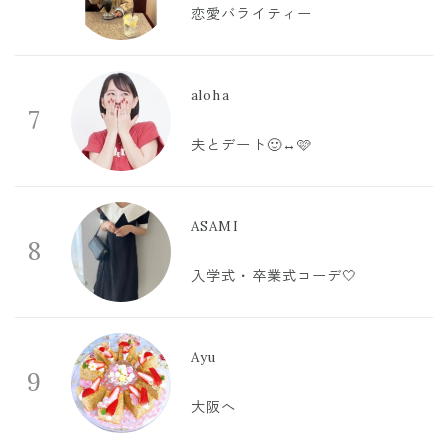
恋愛バライティー
aloha
7
夫とデート🙂‍↔️🩷
ASAMI
8
入学式・卒業式コーデ🤍
Ayu
9
大阪へ