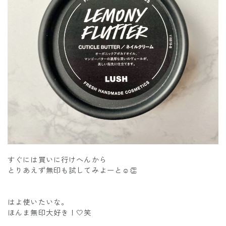
すぐには買いに行けへんから
とりあえず無印も試してみよーと☺️👏
はよ使いたいな。
ほんま無印大好き！🤍笑