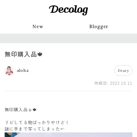
New
Blogger
無印購入品🍁
aloha
Diary
作成日:
2022.10.11
無印購入品☺️🍁
リピしてる物ばっかりやけど！
謎に手まで写ってしまった←