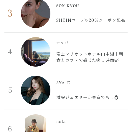
𝐒𝐎𝐍 𝐊𝐘𝐎𝐔
3
SHEINコーデ✨20%クーポン配布
ナッパ
4
富士マリオットホテル山中湖｜朝
食とカフェで感じた癒し時間🍃
AYA..E
5
激安ジュエリーが東京でも！💍
miki
6