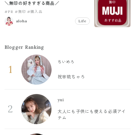
＼無印の好きすぎる商品／
#PR
#無印
#購入品
aloha
Life
Blogger Ranking
ちいめろ
1
祝🌸琉ちゃろ
yui
2
大人にも子供にも使える必須アイ
テム