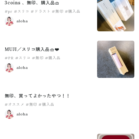
3coins 、無印、購入品🧺
#pr
#スリコ
#ドラスト
#無印
#購入品
aloha
MUJI／スリコ購入品🧺❤️
#PR
#スリコ
#無印
#購入品
aloha
無印、買ってよかったやつ！！
#オススメ
#無印
#購入品
aloha