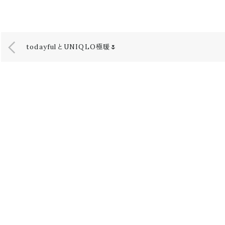
todayfulとUNIQLO極暖🌷