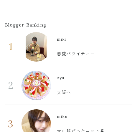
Blogger Ranking
miki
1
恋愛バライティー
Ayu
2
大阪へ
miku
3
大正解だったニット🐏