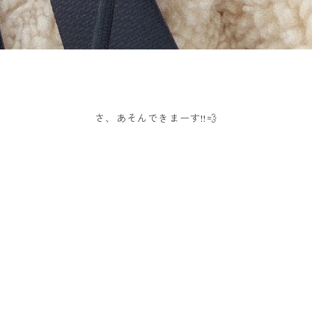
さ、あそんできまーす!!💨