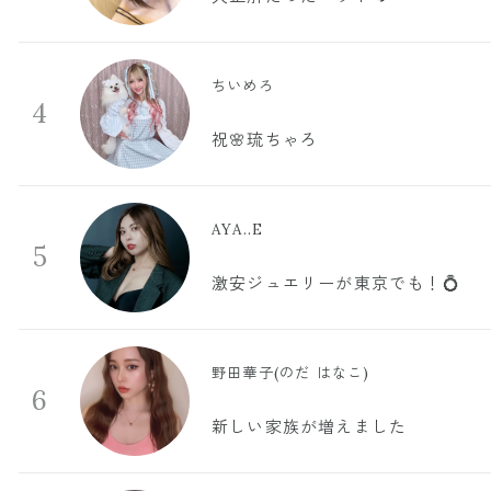
ちいめろ
4
祝🌸琉ちゃろ
AYA..E
5
激安ジュエリーが東京でも！💍
野田華子(のだ はなこ)
6
新しい家族が増えました