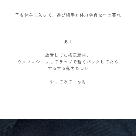
子も休みに入って、遊び相手も体力勝負な年の暮れ
あ！
放置してた換気扇内、
ウタマロシュッしてラップで暫くパックしてたら
するする落ちたよ✨
やってみてー☺️🫰