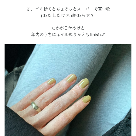
さ、
ゴミ捨てとちょろっとスーパーで買い物
(わたしだけネ)終わらせて
たかが日付やけど
年内のうちにネイルぬりかえもfinish💅