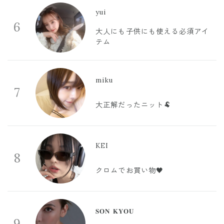
yui
6
大人にも子供にも使える必須アイ
テム
miku
7
大正解だったニット🐏
KEI
8
クロムでお買い物🖤
𝐒𝐎𝐍 𝐊𝐘𝐎𝐔
9