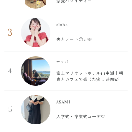
恋愛バライティー
aloha
3
夫とデート🙂‍↔️🩷
ナッパ
4
富士マリオットホテル山中湖｜朝
食とカフェで感じた癒し時間🍃
ASAMI
5
入学式・卒業式コーデ🤍