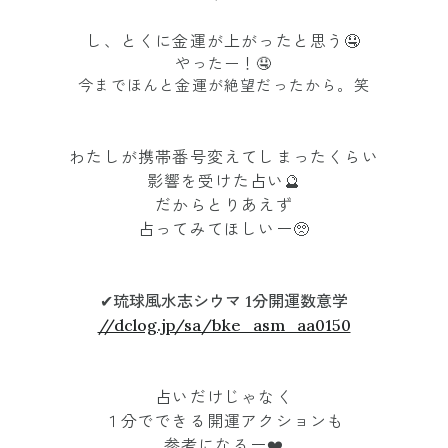
し、とくに金運が上がったと思う🤤
やったー！🤤
今までほんと金運が絶望だったから。笑
わたしが携帯番号変えてしまったくらい
影響を受けた占い🔮
だからとりあえず
占ってみてほしいー🥺
✔︎琉球風水志シウマ 1分開運数意学
//dclog.jp/sa/bke_asm_aa0150
占いだけじゃなく
１分でできる開運アクションも
参考になるー❤️