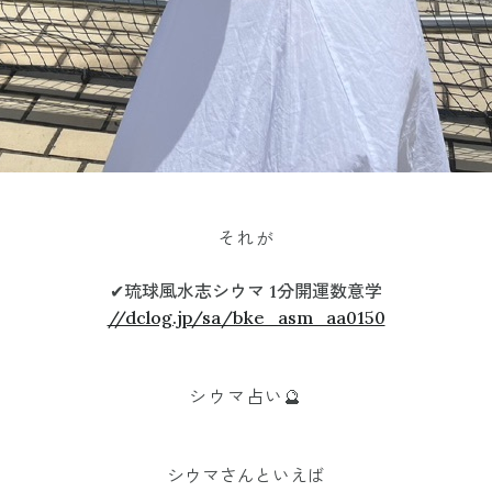
それが
✔︎琉球風水志シウマ 1分開運数意学
//dclog.jp/sa/bke_asm_aa0150
シウマ占い🔮
シウマさんといえば