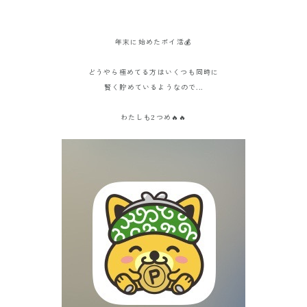
年末に始めたポイ活💰
どうやら極めてる方はいくつも同時に
賢く貯めているようなので...
わたしも2つめ🔥🔥