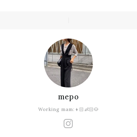
mepo
Working mam:👦🏻👶🏻🐶
https://www