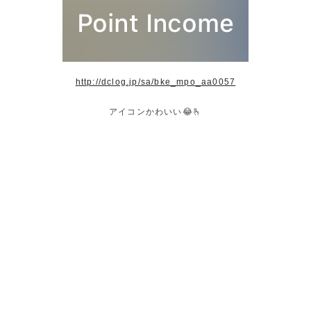
http://dclog.jp/sa/bke_mpo_aa0057
アイコンかわいい😂🫰