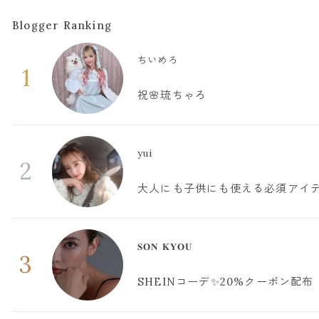
Blogger Ranking
ちいめろ
1
祝🌸琉ちゃろ
yui
2
大人にも子供にも使える必須アイ
𝐒𝐎𝐍 𝐊𝐘𝐎𝐔
3
SHEINコーデ✨20%クーポン配布