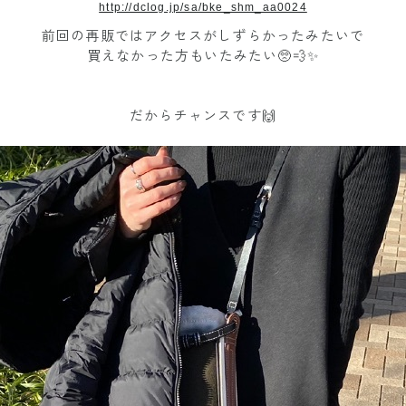
http://dclog.jp/sa/bke_shm_aa0024
前回の再販ではアクセスがしずらかったみたいで
買えなかった方もいたみたい🥺💨✨
だからチャンスです🙌