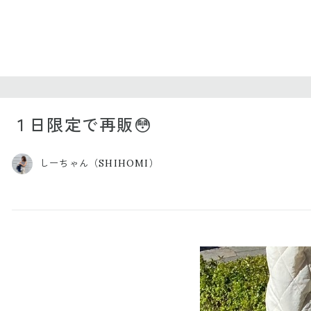
１日限定で再販😳
しーちゃん（SHIHOMI）