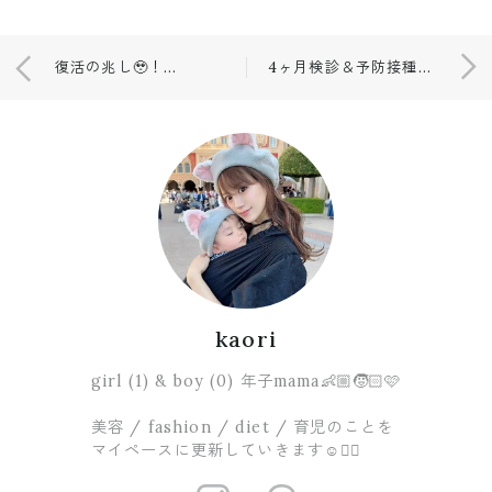
復活の兆し🥹！★´-
4ヶ月検診＆予防接種👶🏻👍🏻
kaori
girl (1) & boy (0) 年子mama👶🏼🧒🏻🩷
美容 / fashion / diet / 育児のことを
マイペースに更新していきます☺️✍🏻