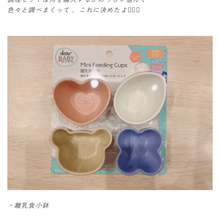
色々と調べまくって 、これに決めたよ✊🏻🤍
・離乳食小鉢