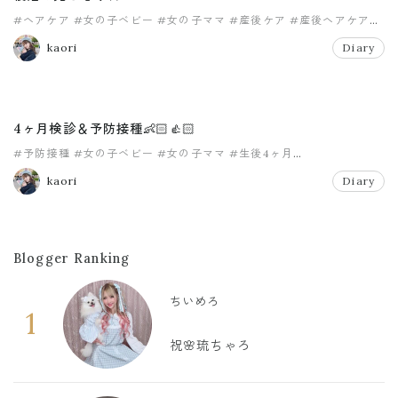
#ヘアケア
#女の子ベビー
#女の子ママ
#産後ケア
#産後ヘアケア
#美容
kaori
Diary
4ヶ月検診＆予防接種👶🏻👍🏻
#予防接種
#女の子ベビー
#女の子ママ
#生後4ヶ月
#赤ちゃんのいる生活
kaori
Diary
Blogger Ranking
ちいめろ
1
祝🌸琉ちゃろ