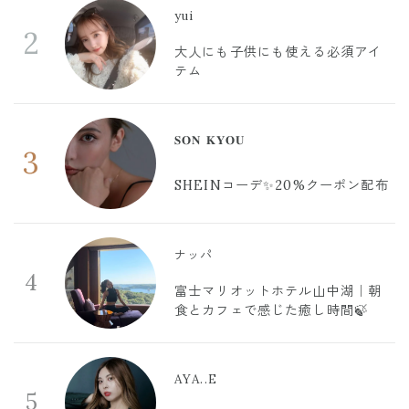
yui
2
大人にも子供にも使える必須アイ
テム
𝐒𝐎𝐍 𝐊𝐘𝐎𝐔
3
SHEINコーデ✨20%クーポン配布
ナッパ
4
富士マリオットホテル山中湖｜朝
食とカフェで感じた癒し時間🍃
AYA..E
5