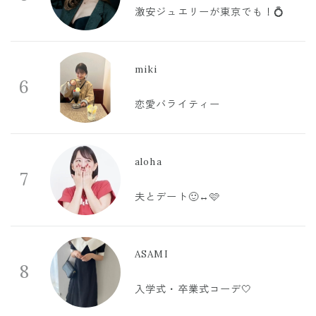
激安ジュエリーが東京でも！💍
miki
6
恋愛バライティー
aloha
7
夫とデート🙂‍↔️🩷
ASAMI
8
入学式・卒業式コーデ🤍