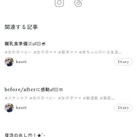
https://instag
https://ww
関連する記事
離乳食準備⑵👶🏻🥣
#女の子ベビー
#女の子ママ
#新米ママ
#赤ちゃんのいる生活
#離乳食
#離乳食準備
kaori
Diary
before/afterに感動👶🏻🧼
#スキンケア
#女の子ベビー
#女の子ママ
#敏感肌
#美容
#赤ちゃんのいる生活
kaori
Diary
復活の兆し🥹！★´-