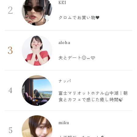
KEI
2
クロムでお買い物🖤
aloha
3
夫とデート🙂‍↔️🩷
ナッパ
4
富士マリオットホテル山中湖｜朝
食とカフェで感じた癒し時間🍃
miku
5