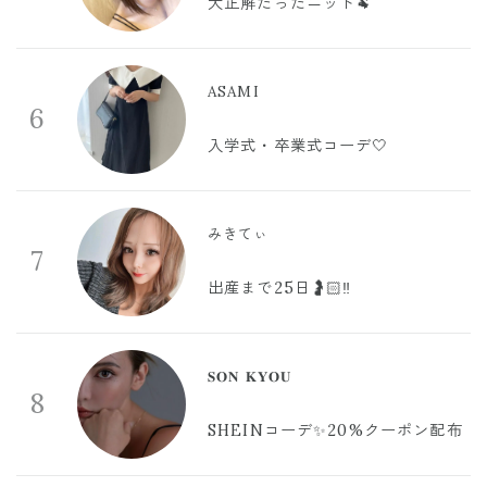
大正解だったニット🐏
ASAMI
6
入学式・卒業式コーデ🤍
みきてぃ
7
出産まで25日🤰🏻‼️
𝐒𝐎𝐍 𝐊𝐘𝐎𝐔
8
SHEINコーデ✨20%クーポン配布