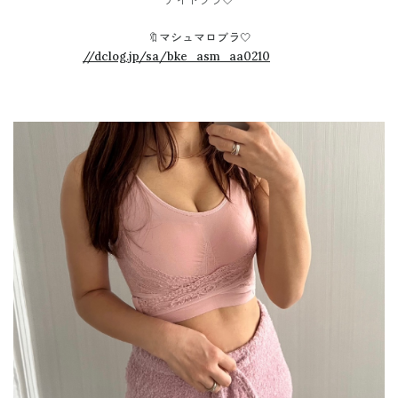
ナイトブラ🤍
🔖マシュマロブラ🤍
//dclog.jp/sa/bke_asm_aa0210