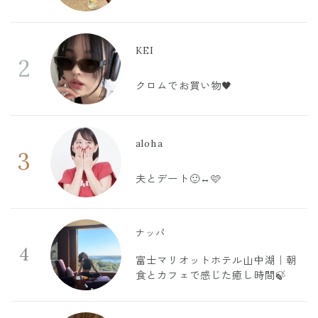
KEI
2
クロムでお買い物🖤
aloha
3
夫とデート🙂‍↔️🩷
ナッパ
4
富士マリオットホテル山中湖｜朝
食とカフェで感じた癒し時間🍃