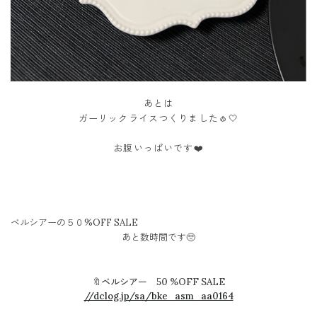
あとは
ガーリックライスつくりました🧄🤍
お腹いっぱいです❤️
ベルシアーの５０%OFF SALE
あと数時間です🥺
🔖ベルシアー 50 %OFF SALE
//dclog.jp/sa/bke_asm_aa0164