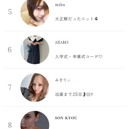
miku
5
大正解だったニット🐏
ASAMI
6
入学式・卒業式コーデ🤍
みきてぃ
7
出産まで25日🤰🏻‼️
𝐒𝐎𝐍 𝐊𝐘𝐎𝐔
8