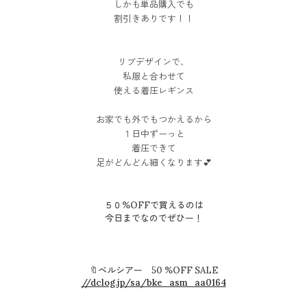
しかも単品購入でも
割引きありです！！
リブデザインで、
私服と合わせて
使える着圧レギンス
お家でも外でもつかえるから
１日中ずーっと
着圧できて
足がどんどん細くなります💕
５０%OFFで買えるのは
今日までなのでぜひー！
🔖ベルシアー 50 %OFF SALE
//dclog.jp/sa/bke_asm_aa0164