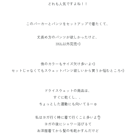
どれも人気ですよね！！
このパーカーとパンツをセットアップで着たくて、
丈長め方のパンツが欲しかったけど、
3XL以外完売💨
他のカラーもサイズ欠け多いよ💨
セットじゃなくてもスウェットパンツ欲しいから買うか悩むところ💨
ドライスウェットの商品は、
すぐに乾くし、、
ちょっとした運動にも向いてるー☺️
私はヨガ行く時に着て行くこと多いよ👌
ヨガの後にシャワー浴びるて
お洋服着てから髪の毛乾かすんだけど