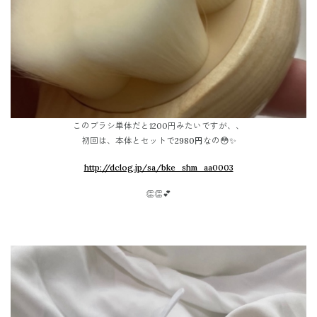
このブラシ単体だと1200円みたいですが、、
初回は、本体とセットで
2980円
なの😳✨
http://dclog.jp/sa/bke_shm_aa0003
👏👏💕