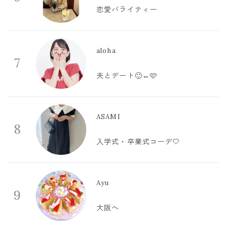
恋愛バライティー
aloha
7
夫とデート🙂‍↔️🩷
ASAMI
8
入学式・卒業式コーデ🤍
Ayu
9
大阪へ