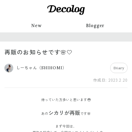
New
Blogger
再販のお知らせです🌸🤍
しーちゃん（SHIHOMI）
Diary
作成日:
2023.2.20
待っていた方多いと思います😳
シカリが再販
あの
です🌸
まず今回は、