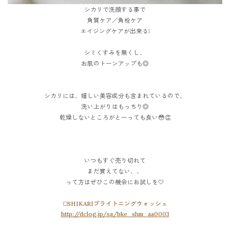
シカリで洗顔する事で
角質ケア／
角栓ケア
エイジングケアが出来る❕
シミくすみを無くし、
お肌のトーンアップも◎
シカリには、嬉しい美容成分も含まれているので、
洗い上がりはもっちり◎
乾燥しないところがとーっても良い😳👏
いつもすぐ売り切れて
まだ買えてない、、
って方はぜひこの機会にお試しを🤍
◻️SHIKARIブライトニングウォッシュ
http://dclog.jp/sa/bke_shm_aa0003