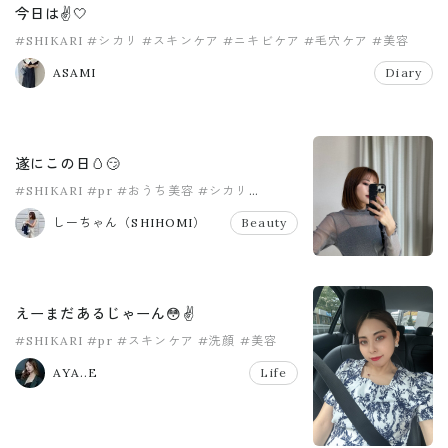
今日は✌️🤍
#SHIKARI
#シカリ
#スキンケア
#ニキビケア
#毛穴ケア
#美容
ASAMI
Diary
遂にこの日🥚😏
#SHIKARI
#pr
#おうち美容
#シカリ
#パック
#洗顔
しーちゃん（SHIHOMI）
Beauty
えーまだあるじゃーん😳✌️
#SHIKARI
#pr
#スキンケア
#洗顔
#美容
AYA..E
Life