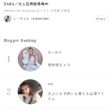
ZARA／大人気再販情報📢
#SHIKARI
#shikari
#シカリ
#洗顔
#美容
しーちゃん（SHIHOMI）
Diary
Blogger Ranking
ちいめろ
1
祝🌸琉ちゃろ
yui
2
大人にも子供にも使える必須アイ
テム