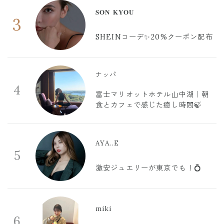
𝐒𝐎𝐍 𝐊𝐘𝐎𝐔
3
SHEINコーデ✨20%クーポン配布
ナッパ
4
富士マリオットホテル山中湖｜朝
食とカフェで感じた癒し時間🍃
AYA..E
5
激安ジュエリーが東京でも！💍
miki
6