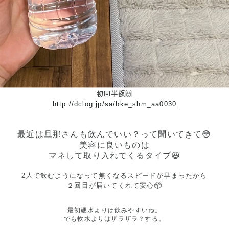
初回半額🙌
http://dclog.jp/sa/bke_shm_aa0030
最近は旦那さんも飲んでいい？って聞いてきて😳
美容に良いものは
マネして取り入れてくるタイプ😆
2人で飲むようになって無くなるスピードが早まったから
２回目が届いてくれて安心📦
最初硬水よりは飲みやすいね。
でも軟水よりはザラザラ？する。