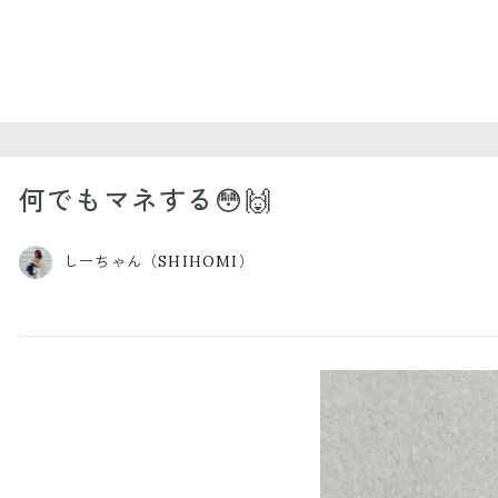
何でもマネする😳🙌
しーちゃん（SHIHOMI）