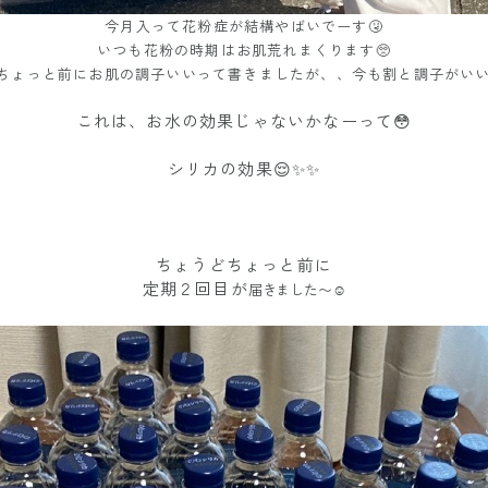
今月入って花粉症が結構やばいでーす🤧
いつも花粉の時期はお肌荒れまくります🥺
ちょっと前にお肌の調子いいって書きましたが、、今も割と調子がいい
これは、お水の効果じゃないかなーって😳
シリカの効果😌✨✨
ちょうどちょっと前に
定期２回目が
届きました〜☺️